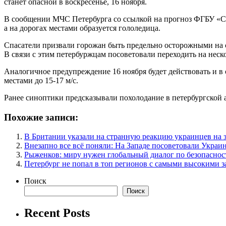
станет опасной в воскресенье, 16 ноября.
В сообщении МЧС Петербурга со ссылкой на прогноз ФГБУ «Сев
а на дорогах местами образуется гололедица.
Спасатели призвали горожан быть предельно осторожными на с
В связи с этим петербуржцам посоветовали переходить на неск
Аналогичное предупреждение 16 ноября будет действовать и в 
местами до 15-17 м/с.
Ранее синоптики предсказывали похолодание в петербургской 
Похожие записи:
В Британии указали на странную реакцию украинцев на 
Внезапно все всё поняли: На Западе посоветовали Украи
Рыженков: миру нужен глобальный диалог по безопаснос
Петербург не попал в топ регионов с самыми высокими 
Поиск
Поиск
Recent Posts