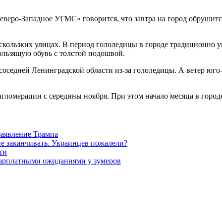
еро-Западное УГМС» говорится, что завтра на город обрушится 
кользких улицах. В период гололедицы в городе традиционно у
ользящую обувь с толстой подошвой.
соседней Ленинградской области из-за гололедицы. А ветер юго
агломерации с середины ноября. При этом начало месяца в горо
заявление Трампа
не заканчивать. Украинцев пожалели?
ти
зарплатными ожиданиями у зумеров