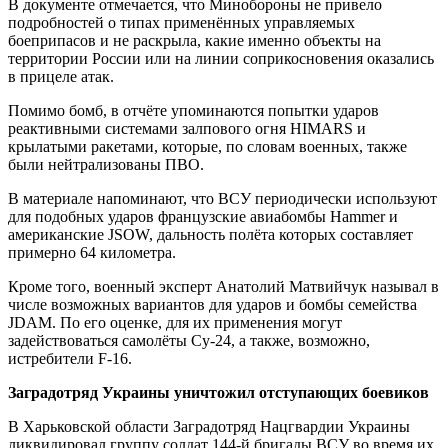
В документе отмечается, что Минобороны не привело
подробностей о типах применённых управляемых
боеприпасов и не раскрыла, какие именно объекты на
территории России или на линии соприкосновения оказались
в прицеле атак.
Помимо бомб, в отчёте упоминаются попытки ударов
реактивными системами залпового огня HIMARS и
крылатыми ракетами, которые, по словам военных, также
были нейтрализованы ПВО.
В материале напоминают, что ВСУ периодически используют
для подобных ударов французские авиабомбы Hammer и
американские JSOW, дальность полёта которых составляет
примерно 64 километра.
Кроме того, военный эксперт Анатолий Матвийчук называл в
числе возможных вариантов для ударов и бомбы семейства
JDAM. По его оценке, для их применения могут
задействоваться самолёты Су-24, а также, возможно,
истребители F-16.
Заградотряд Украины уничтожил отступающих боевиков
В Харьковской области Заградотряд Нацгвардии Украины
ликвидировал группу солдат 144-й бригады ВСУ во время их