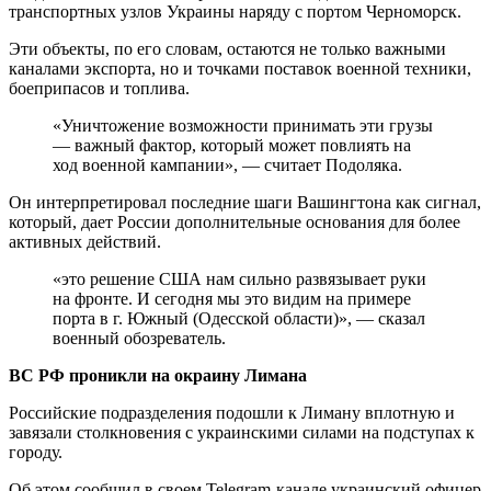
транспортных узлов Украины наряду с портом Черноморск.
Эти объекты, по его словам, остаются не только важными
каналами экспорта, но и точками поставок военной техники,
боеприпасов и топлива.
«Уничтожение возможности принимать эти грузы
— важный фактор, который может повлиять на
ход военной кампании», — считает Подоляка.
Он интерпретировал последние шаги Вашингтона как сигнал,
который, дает России дополнительные основания для более
активных действий.
«это решение США нам сильно развязывает руки
на фронте. И сегодня мы это видим на примере
порта в г. Южный (Одесской области)», — сказал
военный обозреватель.
ВС РФ проникли на окраину Лимана
Российские подразделения подошли к Лиману вплотную и
завязали столкновения с украинскими силами на подступах к
городу.
Об этом сообщил в своем Telegram-канале украинский офицер