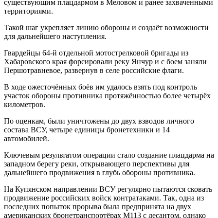
существующим плацдармом в Меловом и ранее захваченными
территориями.
Такой шаг укрепляет линию обороны и создаёт возможности
для дальнейшего наступления.
Гвардейцы 64-й отдельной мотострелковой бригады из
Хабаровского края форсировали реку Янчур и с боем заняли
Першотравневое, развернув в селе российские флаги.
В ходе ожесточённых боёв им удалось взять под контроль
участок обороны противника протяжённостью более четырёх
километров.
По оценкам, были уничтожены до двух взводов личного
состава ВСУ, четыре единицы бронетехники и 14
автомобилей.
Ключевым результатом операции стало создание плацдарма на
западном берегу реки, открывающего перспективы для
дальнейшего продвижения в глубь обороны противника.
На Купянском направлении ВСУ регулярно пытаются сковать
продвижение российских войск контратаками. Так, одна из
последних попыток прорыва была предпринята на двух
американских бронетранспортёрах M113 с десантом, однако