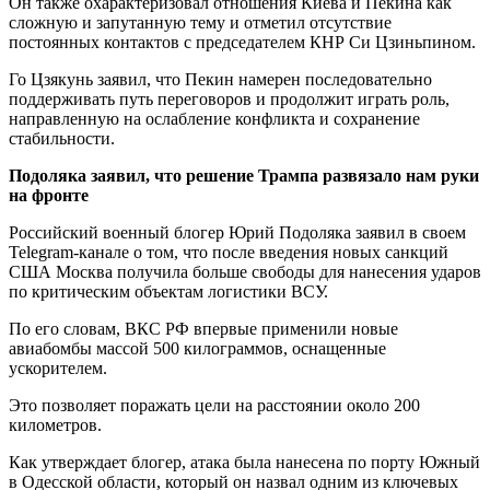
Он также охарактеризовал отношения Киева и Пекина как
сложную и запутанную тему и отметил отсутствие
постоянных контактов с председателем КНР Си Цзиньпином.
Го Цзякунь заявил, что Пекин намерен последовательно
поддерживать путь переговоров и продолжит играть роль,
направленную на ослабление конфликта и сохранение
стабильности.
Подоляка заявил, что решение Трампа развязало нам руки
на фронте
Российский военный блогер Юрий Подоляка заявил в своем
Telegram-канале о том, что после введения новых санкций
США Москва получила больше свободы для нанесения ударов
по критическим объектам логистики ВСУ.
По его словам, ВКС РФ впервые применили новые
авиабомбы массой 500 килограммов, оснащенные
ускорителем.
Это позволяет поражать цели на расстоянии около 200
километров.
Как утверждает блогер, атака была нанесена по порту Южный
в Одесской области, который он назвал одним из ключевых