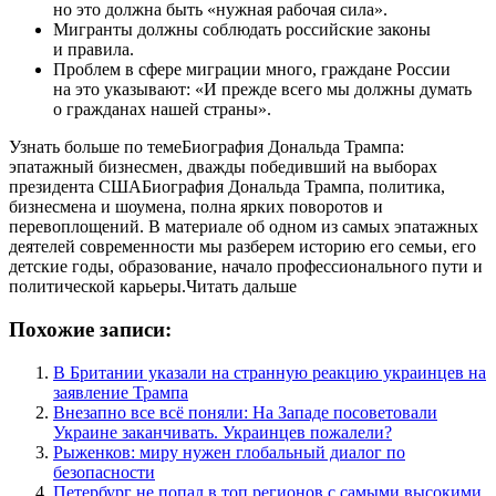
но это должна быть «нужная рабочая сила».
Мигранты должны соблюдать российские законы
и правила.
Проблем в сфере миграции много, граждане России
на это указывают: «И прежде всего мы должны думать
о гражданах нашей страны».
Узнать больше по темеБиография Дональда Трампа:
эпатажный бизнесмен, дважды победивший на выборах
президента СШАБиография Дональда Трампа, политика,
бизнесмена и шоумена, полна ярких поворотов и
перевоплощений. В материале об одном из самых эпатажных
деятелей современности мы разберем историю его семьи, его
детские годы, образование, начало профессионального пути и
политической карьеры.Читать дальше
Похожие записи:
В Британии указали на странную реакцию украинцев на
заявление Трампа
Внезапно все всё поняли: На Западе посоветовали
Украине заканчивать. Украинцев пожалели?
Рыженков: миру нужен глобальный диалог по
безопасности
Петербург не попал в топ регионов с самыми высокими