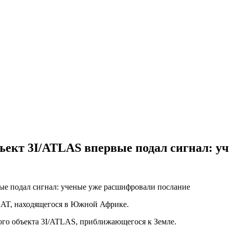
ъект 3I/ATLAS впервые подал сигнал: у
KAT, находящегося в Южной Африке.
го объекта 3I/ATLAS, приближающегося к Земле.