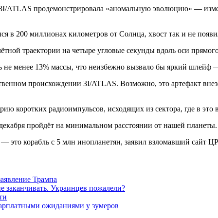
 3I/ATLAS продемонстрировала «аномальную эволюцию» — измени
ся в 200 миллионах километров от Солнца, хвост так и не появи
счётной траектории на четыре угловые секунды вдоль оси прямог
ть не менее 13% массы, что неизбежно вызвало бы яркий шлейф 
твенном происхождении 3I/ATLAS. Возможно, это артефакт вне
ерию коротких радиоимпульсов, исходящих из сектора, где в это
9 декабря пройдёт на минимальном расстоянии от нашей планеты.
— это корабль с 5 млн инопланетян, заявил взломавший сайт ЦР
заявление Трампа
не заканчивать. Украинцев пожалели?
ти
зарплатными ожиданиями у зумеров