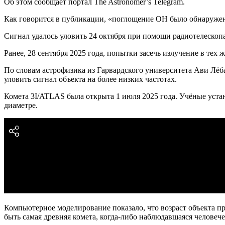
Об этом сообщает портал The Astronomer’s Telegram.
Как говорится в публикации, «поглощение ОН было обнаружен
Сигнал удалось уловить 24 октября при помощи радиотелеск
Ранее, 28 сентября 2025 года, попытки засечь излучение в тех 
По словам астрофизика из Гарвардского университета Ави Лёба
уловить сигнал объекта на более низких частотах.
Комета 3I/ATLAS была открыта 1 июля 2025 года. Учёные устан
диаметре.
Компьютерное моделирование показало, что возраст объекта пр
быть самая древняя комета, когда-либо наблюдавшаяся человече