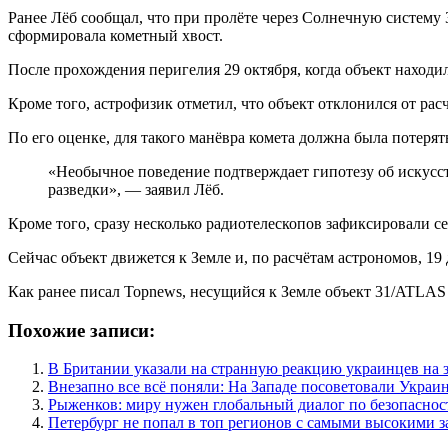
Ранее Лёб сообщал, что при пролёте через Солнечную систему
сформировала кометный хвост.
После прохождения перигелия 29 октября, когда объект находил
Кроме того, астрофизик отметил, что объект отклонился от ра
По его оценке, для такого манёвра комета должна была потеря
«Необычное поведение подтверждает гипотезу об искусс
разведки», — заявил Лёб.
Кроме того, сразу несколько радиотелескопов зафиксировали с
Сейчас объект движется к Земле и, по расчётам астрономов, 1
Как ранее писал Topnews, несущийся к Земле объект 31/ATLAS 
Похожие записи:
В Британии указали на странную реакцию украинцев на 
Внезапно все всё поняли: На Западе посоветовали Украи
Рыженков: миру нужен глобальный диалог по безопаснос
Петербург не попал в топ регионов с самыми высокими 