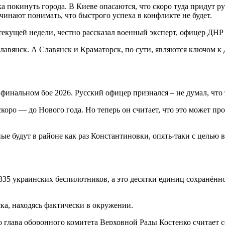
 покинуть города. В Киеве опасаются, что скоро туда придут р
ачинают понимать, что быстрого успеха в конфликте не будет.
 текущей недели, честно рассказал военный эксперт, офицер ДН
Славянск. А Славянск и Краматорск, по сути, являются ключом к 
коро — до Нового года. Но теперь он считает, что это может про
 будут в районе как раз Константиновки, опять-таки с целью в
335 украинских беспилотников, а это десятки единиц сохранённ
а, находясь фактически в окружении.
 глава оборонного комитета Верховной Рады Костенко считает с