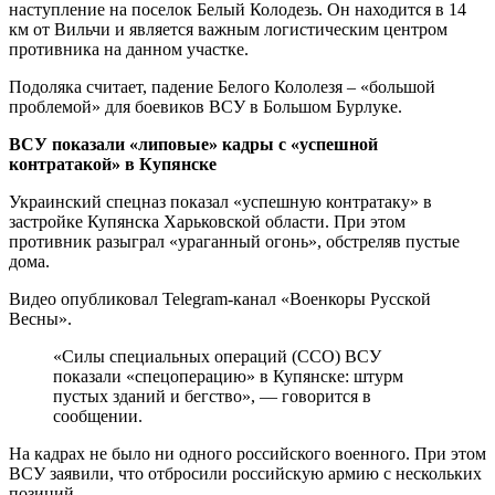
наступление на поселок Белый Колодезь. Он находится в 14
км от Вильчи и является важным логистическим центром
противника на данном участке.
Подоляка считает, падение Белого Кололезя – «большой
проблемой» для боевиков ВСУ в Большом Бурлуке.
ВСУ показали «липовые» кадры с «успешной
контратакой» в Купянске
Украинский спецназ показал «успешную контратаку» в
застройке Купянска Харьковской области. При этом
противник разыграл «ураганный огонь», обстреляв пустые
дома.
Видео опубликовал Telegram-канал «Военкоры Русской
Весны».
«Силы специальных операций (ССО) ВСУ
показали «спецоперацию» в Купянске: штурм
пустых зданий и бегство», — говорится в
сообщении.
На кадрах не было ни одного российского военного. При этом
ВСУ заявили, что отбросили российскую армию с нескольких
позиций.