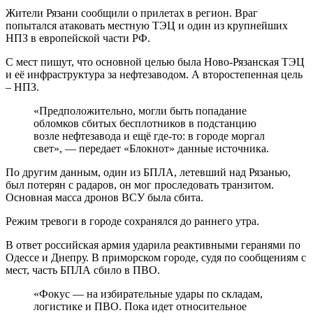
Жители Рязани сообщили о прилетах в регион. Враг
попытался атаковать местную ТЭЦ и один из крупнейших
НПЗ в европейской части РФ.
С мест пишут, что основной целью была Ново-Рязанская ТЭЦ
и её инфраструктура за нефтезаводом. А второстепенная цель
– НПЗ.
«Предположительно, могли быть попадание
обломков сбитых бесплотников в подстанцию
возле нефтезавода и ещё где-то: в городе моргал
свет», — передает «Блокнот» данные источника.
По другим данным, один из БПЛА, летевший над Рязанью,
был потерян с радаров, он мог проследовать транзитом.
Основная масса дронов ВСУ была сбита.
Режим тревоги в городе сохранялся до раннего утра.
В ответ российская армия ударила реактивными геранями по
Одессе и Днепру. В приморском городе, судя по сообщениям с
мест, часть БПЛА сбило в ПВО.
«Фокус — на избирательные удары по складам,
логистике и ПВО. Пока идет относительное