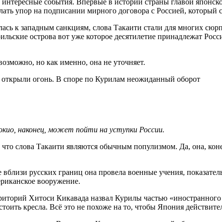
 интересные события. Впервые в истории страны главой японск
 делать упор на подписании мирного договора с Россией, которы
ась к западным санкциям, слова Такаити стали для многих сюрп
льские острова вот уже которое десятилетие принадлежат Росси
озможно, но как именно, она не уточняет.
окио, наконец, может пойти на уступки России.
что слова Такаити являются обычным популизмом. Да, она, конеч
е вблизи русских границ она провела военные учения, показател
риканское вооружение.
риторий Хитоси Кикавада назвал Курилы частью «иностранного 
стоить кресла. Всё это не похоже на то, чтобы Япония действит