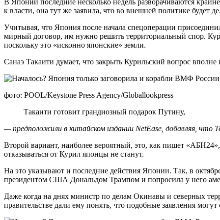
В Японии последние несколько недель разворачиваются крайне
к власти, она тут же заявила, что во внешней политике будет
Учитывая, что Япония после начала спецоперации присоединил
мирный договор, им нужно решить территориальный спор. Кури
поскольку это «исконно японские» земли.
Санаэ Такаити думает, что закрыть Курильский вопрос вполне в
фото: POOL/Keystone Press Agency/Globallookpress
Такаити готовит грандиозный подарок Путину,
— предположили в китайском издании NetEase, добавляя, что Т
Второй вариант, наиболее вероятный, это, как пишет «АБН24», 
отказываться от Курил японцы не станут.
На это указывают и последние действия Японии. Так, в октябр
президентом США Дональдом Трампом и попросила у него аме
Даже когда на днях министр по делам Окинавы и северных тер
правительстве дали ему понять, что подобные заявления могут 