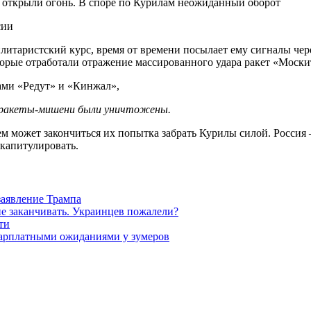
сии
илитаристский курс, время от времени посылает ему сигналы че
торые отработали отражение массированного удара ракет «Моски
ми «Редут» и «Кинжал»,
е ракеты-мишени были уничтожены.
ем может закончиться их попытка забрать Курилы силой. Россия 
 капитулировать.
заявление Трампа
не заканчивать. Украинцев пожалели?
ти
зарплатными ожиданиями у зумеров