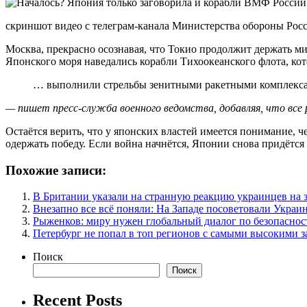
скриншот видео с телеграм-канала Министерства обороны Рос
Москва, прекрасно осознавая, что Токио продолжит держать м
Японского моря наведались корабли Тихоокеанского флота, ко
… выполнили стрельбы зенитными ракетными комплекса
— пишет пресс-служба военного ведомства, добавляя, что вс
Остаётся верить, что у японских властей имеется понимание, ч
одержать победу. Если война начнётся, Японии снова придётся
Похожие записи:
В Британии указали на странную реакцию украинцев на 
Внезапно все всё поняли: На Западе посоветовали Украи
Рыженков: миру нужен глобальный диалог по безопаснос
Петербург не попал в топ регионов с самыми высокими 
Поиск
Поиск
Recent Posts