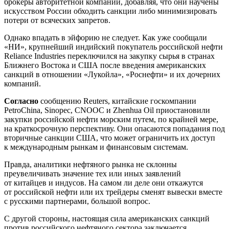
брокеры авторитетной компании, добавляя, что они научены
искусством России обходить санкции либо минимизировать
потери от всяческих запретов.
Однако впадать в эйфорию не следует. Как уже сообщали
«НИ», крупнейший индийский покупатель российской нефти
Reliance Industries переключился на закупку сырья в странах
Ближнего Востока и США после введения американских
санкций в отношении «Лукойла», «Роснефти» и их дочерних
компаний.
Согласно
сообщению Reuters, китайские госкомпании
PetroChina, Sinopec, CNOOC и Zhenhua Oil приостановили
закупки российской нефти морским путем, по крайней мере,
на краткосрочную перспективу. Они опасаются попадания под
вторичные санкции США, что может ограничить их доступ
к международным рынкам и финансовым системам.
Правда, аналитики нефтяного рынка не склонны
преувеличивать значение тех или иных заявлений
от китайцев и индусов. На самом ли деле они откажутся
от российской нефти или их трейдеры сменят вывески вместе
с русскими партнерами, большой вопрос.
С другой стороны, настоящая сила американских санкций
против российского нефтяного сектора заключается