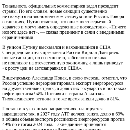
Тональность официальных комментариев задал президент
страны. По его словам, новые санкции существенно
не скажутся на экономическом самочувствии России. Говоря
о санкциях, Путин отметил, что они «носят серьезный
характер и могут иметь определенные последствия». «Ничего
нового здесь нет», — сказал президент в связи с введенными
ограничениями.
В унисон Путину высказался и находившийся в США
Спецпредставитель президента России Кирилл Дмитриев:
новые санкции, по его мнению, «абсолютно никак»
не повлияют на отечественную экономику, а лишь приведут
«к росту цен на автозаправках в США».
Вице-премьер Александр Новак, в свою очередь, отметил, что
Россия успешно переориентировала экспорт энергоресурсов
на дружественные страны, а доля этих государств в поставках
нефти достигла 94%. Поставки в страны Азиатско-
Тихоокеанского региона в то же время заняли долю в 81%.
Поставки в указанных направлениях планируется
наращивать: так, в 2027 году АТР должен занять долю в 69%
в общем объеме экспорта российских энергоресурсов против
49% по итогам 2024 года. Такие данные приводятся
в паспорте госпрограммы «Развитие энергетики».