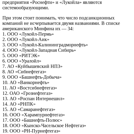
предприятия «Роснефти» и «Лукойла» являются
системообразующими.
При этом стоит понимать, что число подсанкционных
компаний не исчерпывается двумя названиями. В списке
американского Минфина их — 34:
1. ООО «Лукойл-Пермь»
2. ООО «Лукойл-Аик»
3. ООО «Лукойл-Калининградморнефть»
4. ООО «Лукойл-Западная Сибирь»
5. ООО «РИТЭК»
6. ООО «Уралойл»
7. АО «Куйбышевский НПЗ»
8. АО «Сибнефтегаз»
9. ООО «Башнефть-Добыча»
10. АО «Ванкорнефть»
11. АО «Востсибнефтегаз»
12. ОАО «Грознефтегаз»
13. АО «Роспан Интернешнл»
14. АО «РНПК»
15. АО «Самаранефтегаз»
16. ООО «Харампурнефтегаз»
17. ООО «Башнефть-Полюс»
18. ООО «Кынско-Часельское Нефтегаз»
19. ООО «РН-Пурнефтегаз»