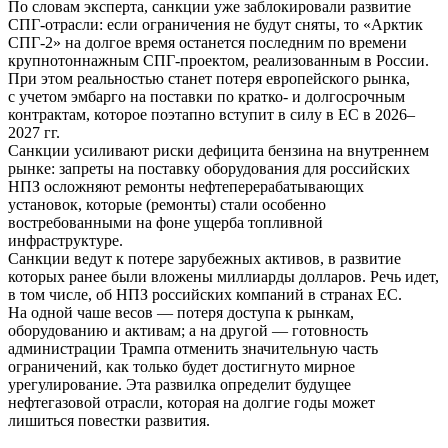
По словам эксперта, санкции уже заблокировали развитие
СПГ-отрасли: если ограничения не будут сняты, то «Арктик
СПГ-2» на долгое время останется последним по времени
крупнотоннажным СПГ-проектом, реализованным в России.
При этом реальностью станет потеря европейского рынка,
с учетом эмбарго на поставки по кратко- и долгосрочным
контрактам, которое поэтапно вступит в силу в ЕС в 2026–
2027 гг.
Санкции усиливают риски дефицита бензина на внутреннем
рынке: запреты на поставку оборудования для российских
НПЗ осложняют ремонты нефтеперерабатывающих
установок, которые (ремонты) стали особенно
востребованными на фоне ущерба топливной
инфраструктуре.
Санкции ведут к потере зарубежных активов, в развитие
которых ранее были вложены миллиарды долларов. Речь идет,
в том числе, об НПЗ российских компаний в странах ЕС.
На одной чаше весов — потеря доступа к рынкам,
оборудованию и активам; а на другой — готовность
администрации Трампа отменить значительную часть
ограничений, как только будет достигнуто мирное
урегулирование. Эта развилка определит будущее
нефтегазовой отрасли, которая на долгие годы может
лишиться повестки развития.