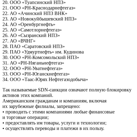
20. ООО «Туапсинский НПЗ»
21. ООО «РН-Краснодарнефтегаз»
22. АО «Ачинский НПЗ ВНК»
23. АО «Новокуйбышевский НПЗ»
24. АО «Оренбургнефть»
25. АО «Самотлорнефтегаз»
26. АО «Сызранский НПЗ»
27. АО «ВЧНГ»
28. ПАО «Саратовский НПЗ»
29. ПАО «Удмуртнефть» им. Кудинова
30. ООО «РН-Комсомольский НПЗ»
31. АО «РН-Няганьнефтегаз»
32. ООО «РН-Уватнефтегаз»
33. ООО «РН-Юганскнефтегаз»
34. ООО «Таас-Юрях Нефтегазодобыча»
Так называемые SDN-санкции означают полную блокировку
активов этих компаний.
Американским гражданам и компаниям, включая
их зарубежные филиалы, запрещено:
• проводить с этими компаниями любые финансовые
и торговые операции;
• предоставлять им товары, услуги и технологии;
• осуществлять переводы и платежи в их пользу.