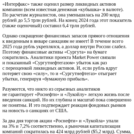
«Интерфакс» также оценил размер ликвидных активов
компании (всем известная денежная «кубышка» в валюте).
По расчетам журналистов, она уменьшилась на 200 млрд
рублей до 5,5 трлн рублей. На конец 2024 года этот показатель
(также оценочный) составил 6,4 трлн рублей.
Однако сокращение финансовых запасов прямого отношения
к введенным в январе санкциям не имеет! В течение всего
2025 года рубль укреплялся, а доллар внутри России слабел.
Поэтому финансовые активы «Сургута» на бумаге
сократились. Аналитики проекта Market Power связали
и показанный «Сургутнефтегазом» убыток как раз
с переоценкой ликвидных активов. И, если рубль вдруг
потеряет свою «силу», то и «Сургутнефтегаз» отыграет
убытки, генерируя «бумажную прибыль».
Разумеется, что никто из серьезных аналитиков
не гарантирует «Роснефти» и «Лукойлу» легкую жизнь после
введения санкций. Но их глубина и масштаб пока совершенно
не понятны. И это подтверждает реакция фондовых рынков
на новость о санкциях от США.
За два дня торгов акции «Роснефти» и «Лукойла» упали
на 3% и 7,2% соответственно, а рыночная капитализация
компаний сократилась на 424 млрд рублей ($5,2 млрд). Сумма,