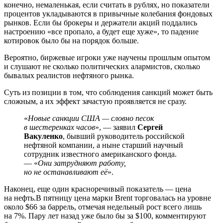
конечно, немаленькая, если считать в рублях, но показатели
процентов укладываются в привычные колебания фондовых
рынков. Если бы брокеры и держатели акций поддались
настроению «все пропало, а будет еще хуже», то падение
котировок было бы на порядок больше.
Вероятно, биржевые игроки уже научены прошлым опытом
и слушают не сколько политических алармистов, сколько
бывалых реалистов нефтяного рынка.
Суть из позиции в том, что соблюдения санкций может быть
сложным, а их эффект зачастую проявляется не сразу.
«
Новые санкции США — словно песок
в шестеренках часов
», — заявил
Сергей
Вакуленко
, бывший руководитель российской
нефтяной компании, а ныне старший научный
сотрудник известного американского фонда.
— «
Они затрудняют работу,
но не останавливают её
».
Наконец, еще один красноречивый показатель — цена
на нефть.В пятницу цена марки Brent торговалась на уровне
около $66 за баррель, отмечая недельный рост всего лишь
на 7%. Пару лет назад уже было бы за $100, комментируют