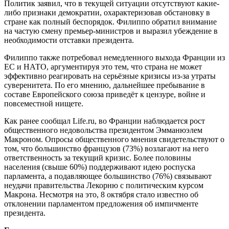
Политик заявил, что в текущей ситуации отсутствуют какие-
либо признаки демократии, охарактеризовав обстановку в
стране как полный беспорядок. Филиппо обратил внимание
на частую смену премьер-министров и выразил убеждение в
необходимости отставки президента.
Филиппо также потребовал немедленного выхода Франции из
ЕС и НАТО, аргументируя это тем, что страна не может
эффективно реагировать на серьёзные кризисы из-за утраты
суверенитета. По его мнению, дальнейшее пребывание в
составе Европейского союза приведёт к цензуре, войне и
повсеместной нищете.
Как ранее сообщал Life.ru, во Франции наблюдается рост
общественного недовольства президентом Эмманюэлем
Макроном. Опросы общественного мнения свидетельствуют о
том, что большинство французов (73%) возлагают на него
ответственность за текущий кризис. Более половины
населения (свыше 60%) поддерживают идею роспуска
парламента, а подавляющее большинство (76%) связывают
неудачи правительства Лекорню с политическим курсом
Макрона. Несмотря на это, 8 октября стало известно об
отклонении парламентом предложения об импичменте
президента.