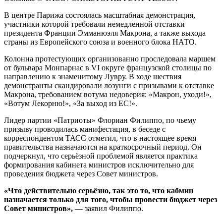
В центре Парижа состоялась масштабная демонстрация,
участники которой требовали немедленной отставки
президента Франции Эмманюэля Макрона, а также выхода
страны из Европейского союза и военного блока НАТО.
Колонна протестующих организованно проследовала маршем
от бульвара Монпарнас в VI округе французской столицы по
направлению к знаменитому Лувру. В ходе шествия
демонстранты скандировали лозунги с призывами к отставке
Макрона, требованием вотума недоверия: «Макрон, уходи!»,
«Вотум Лекорню!», «За выход из ЕС!».
Лидер партии «Патриоты» Флориан Филиппо, по чьему
призыву проводилась манифестация, в беседе с
корреспондентом ТАСС отметил, что в настоящее время
правительства назначаются на краткосрочный период. Он
подчеркнул, что серьёзной проблемой является практика
формирования кабинета министров исключительно для
проведения бюджета через Совет министров.
«Что действительно серьёзно, так это то, что кабмин
назначается только для того, чтобы провести бюджет через
Совет министров»,
— заявил Филиппо.