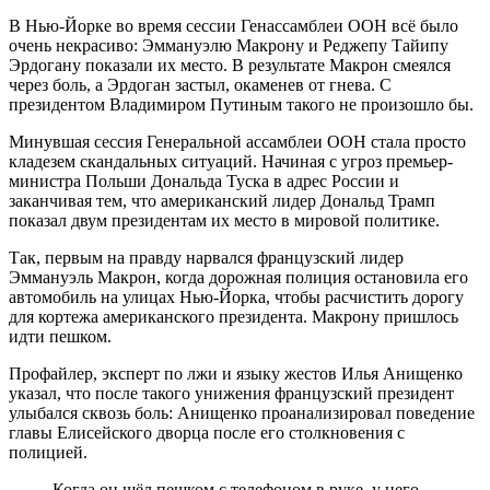
В Нью-Йорке во время сессии Генассамблеи ООН всё было
очень некрасиво: Эммануэлю Макрону и Реджепу Тайипу
Эрдогану показали их место. В результате Макрон смеялся
через боль, а Эрдоган застыл, окаменев от гнева. С
президентом Владимиром Путиным такого не произошло бы.
Минувшая сессия Генеральной ассамблеи ООН стала просто
кладезем скандальных ситуаций. Начиная с угроз премьер-
министра Польши Дональда Туска в адрес России и
заканчивая тем, что американский лидер Дональд Трамп
показал двум президентам их место в мировой политике.
Так, первым на правду нарвался французский лидер
Эммануэль Макрон, когда дорожная полиция остановила его
автомобиль на улицах Нью-Йорка, чтобы расчистить дорогу
для кортежа американского президента. Макрону пришлось
идти пешком.
Профайлер, эксперт по лжи и языку жестов Илья Анищенко
указал, что после такого унижения французский президент
улыбался сквозь боль: Анищенко проанализировал поведение
главы Елисейского дворца после его столкновения с
полицией.
Когда он шёл пешком с телефоном в руке, у него