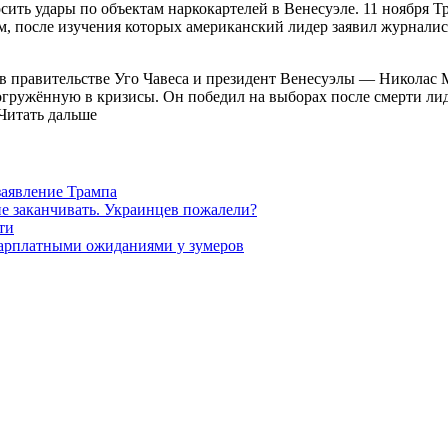
сить удары по объектам наркокартелей в Венесуэле. 11 ноября
, после изучения которых американский лидер заявил журналис
 правительстве Уго Чавеса и президент Венесуэлы — Николас М
погружённую в кризисы. Он победил на выборах после смерти ли
Читать дальше
заявление Трампа
не заканчивать. Украинцев пожалели?
ти
зарплатными ожиданиями у зумеров