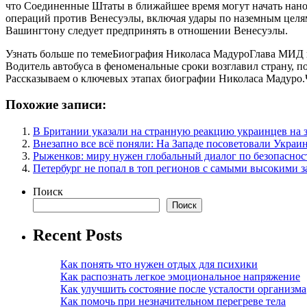
что Соединенные Штаты в ближайшее время могут начать нано
операций против Венесуэлы, включая удары по наземным целям
Вашингтону следует предпринять в отношении Венесуэлы.
Узнать больше по темеБиография Николаса МадуроГлава МИД в
Водитель автобуса в феноменальные сроки возглавил страну, 
Рассказываем о ключевых этапах биографии Николаса Мадуро.
Похожие записи:
В Британии указали на странную реакцию украинцев на 
Внезапно все всё поняли: На Западе посоветовали Украи
Рыженков: миру нужен глобальный диалог по безопаснос
Петербург не попал в топ регионов с самыми высокими 
Поиск
Поиск
Recent Posts
Как понять что нужен отдых для психики
Как распознать легкое эмоциональное напряжение
Как улучшить состояние после усталости организма
Как помочь при незначительном перегреве тела