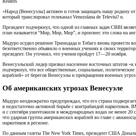
Reuters
«Народ [Венесуэлы] активен и готов защищать нашу родину от
который транслировал телеканал Venezolana de Televisi? n.
Президент подчеркнул, что одной из главных задач CBBI явля
план называется “Мир, Мир, Мир”, и произнес эти слова на ан
Мадуро осудил решение Тринидада и Тобаго вновь провести во
безответственно объявило о военных учениях в своих территор
президент. Он уточнил, что учения пройдут 17—20 ноября.
Венесуэльский лидер призвал население восточных штатов «к
подчеркнул, что все общественные, социальные, политические
кораблей» от берегов Венесуэлы и прекращения военных угроз
Об американских угрозах Венесуэле
Мадуро неоднократно предупреждал, что его страна подвергае
в недостаточно активной борьбе с контрабандой наркотиков. 
и с сентября уничтожили в международных водах не менее 20 с
что ударная группа американских кораблей во главе с авиано
наркотиков в регионе.
По данным газеты The New York Times, президент США Донал