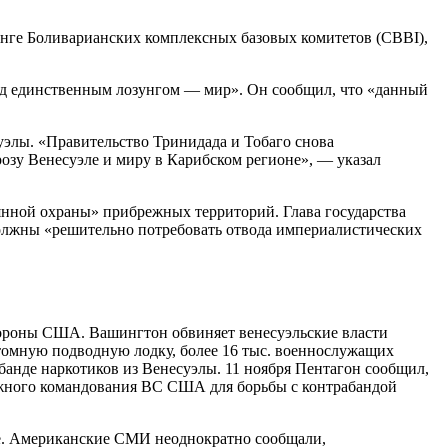
инге Боливарианских комплексных базовых комитетов (CBBI),
 под единственным лозунгом — мир». Он сообщил, что «данный
уэлы. «Правительство Тринидада и Тобаго снова
розу Венесуэле и миру в Карибском регионе», — указал
янной охраны» прибрежных территорий. Глава государства
должны «решительно потребовать отвода империалистических
стороны США. Вашингтон обвиняет венесуэльские власти
томную подводную лодку, более 16 тыс. военнослужащих
банде наркотиков из Венесуэлы. 11 ноября Пентагон сообщил,
 Южного командования ВС США для борьбы с контрабандой
е. Американские СМИ неоднократно сообщали,