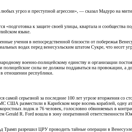
 любых угроз и преступной агрессии», — сказал Мадуро на мит
ется «подготовка к защите своей улицы, квартала и сообщества
глийском языке.
енные учения в непосредственной близости от побережья Венес
иальных водах перед венесуэльским штатом Сукре, что несет уг
 народному военно-полицейскому единству и организации посто
 и полицейские силы не должны поддаваться на провокации, а 
 в отношении республики.
тся самой серьезной за последние 100 лет угрозе вторжения со 
ВМС США разместили в Карибском море восемь кораблей, одну а
коростных лодок и 76 человек, голословно обвиняемых в контра
сцем Gerald R. Ford вошла в зону оперативной ответственности
ьд Трамп разрешил ЦРУ проводить тайные операции в Венесуэл