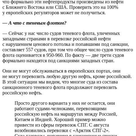
что формально эти нефтепродукты произведены из нефти
с Ближнего Востока или США. Проверить это на 100%
у европейских регуляторов может не получиться.
— А что с теневым флотом?
— Сейчас у нас число судов теневого флота, уличенных
западными странами в перевозке российской нефти
с нарушением ценового потолка и попавшими под санкции,
составляет 557 судов, при том что общее число судов теневого
флота оценивается в 950-960. По факту — две трети судов
формально находятся под санкциями западных стран.
Они не могут обслуживаться в европейских портах, они
не могут перевозить любую другую нефть, кроме российской.
В этой ситуации мы видим, что многие суда из состава
санкционного теневого флота продолжают перевозить
российскую нефть.
Просто другого варианта у них не остается, они
работают судами-челноками, перевозящими
российскую нефть на маршрутах между Россией,
Китаем и Индией. Хороший пример можно
привести из сферы перевозок СПГ. С августа
возобновились перевозки с «Арктик СПГ-2».
Суда-газовозы, попавшие в санкционные списки