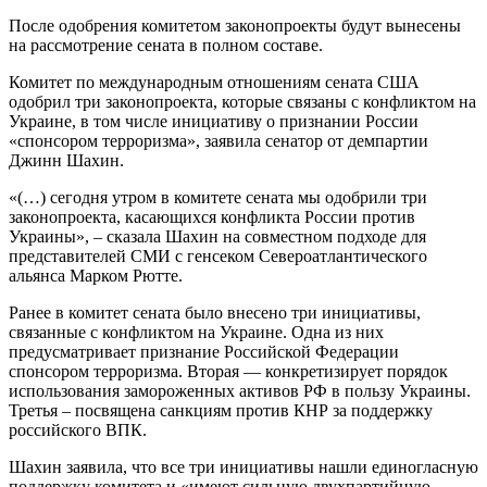
После одобрения комитетом законопроекты будут вынесены
на рассмотрение сената в полном составе.
Комитет по международным отношениям сената США
одобрил три законопроекта, которые связаны с конфликтом на
Украине, в том числе инициативу о признании России
«спонсором терроризма», заявила сенатор от демпартии
Джинн Шахин.
«(…) сегодня утром в комитете сената мы одобрили три
законопроекта, касающихся конфликта России против
Украины», – сказала Шахин на совместном подходе для
представителей СМИ с генсеком Североатлантического
альянса Марком Рютте.
Ранее в комитет сената было внесено три инициативы,
связанные с конфликтом на Украине. Одна из них
предусматривает признание Российской Федерации
спонсором терроризма. Вторая — конкретизирует порядок
использования замороженных активов РФ в пользу Украины.
Третья – посвящена санкциям против КНР за поддержку
российского ВПК.
Шахин заявила, что все три инициативы нашли единогласную
поддержку комитета и «имеют сильную двухпартийную