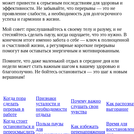
может привести к серьезным последствиям для здоровья и
эффективности. Не забывайте, что перерывы — это не
проявление слабости, а необходимость для долгосрочного
успеха и гармонии в жизни.
Мой совет: прислушивайтесь к своему телу и разуму, и не
стесняйтесь сделать паузу, когда ощущаете, что это нужно. В
конечном итоге именно забота о себе — ключ к полноценной
и счастливой жизни, а регулярные короткие перерывы
помогут вам оставаться энергичным и мотивированным.
Помните, что даже маленький отдых в середине дня или
недели может стать важным шагом к вашему здоровью и
благополучию. Не бойтесь остановиться — это шаг к новым
вершинам!
Когда пора
Признаки
Почему важно
сделать
усталости и
Как распозна
слушать свои
перерыв в
необходимости
выгорание
чувства
работе
отдыха
Когда стоит
Польза паузы
Время для
остановиться и
Как избежать
для
восстановле
переосмыслить
перенапряжения