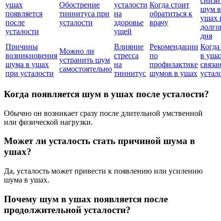
снизи
ушах
Обострение
усталости
Когда стоит
шум в
появляется
тиннитуса при
на
обратиться к
ушах 
после
усталости
здоровье
врачу
долго
усталости
ушей
дня
Причины
Влияние
Рекомендации
Когда
Можно ли
возникновения
стресса
по
в уша
устранить шум
шума в ушах
на
профилактике
связан
самостоятельно
при усталости
тиннитус
шумов в ушах
устал
Когда появляется шум в ушах после усталости?
Обычно он возникает сразу после длительной умственной
или физической нагрузки.
Может ли усталость стать причиной шума в
ушах?
Да, усталость может привести к появлению или усилению
шума в ушах.
Почему шум в ушах появляется после
продолжительной усталости?