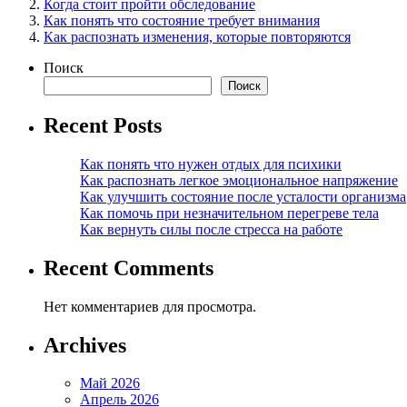
Когда стоит пройти обследование
Как понять что состояние требует внимания
Как распознать изменения, которые повторяются
Поиск
Поиск
Recent Posts
Как понять что нужен отдых для психики
Как распознать легкое эмоциональное напряжение
Как улучшить состояние после усталости организма
Как помочь при незначительном перегреве тела
Как вернуть силы после стресса на работе
Recent Comments
Нет комментариев для просмотра.
Archives
Май 2026
Апрель 2026