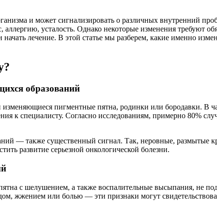
организма и может сигнализировать о различных внутренний пр
 аллергию, усталость. Однако некоторые изменения требуют обя
 начать лечение. В этой статье мы разберем, какие именно изме
у?
щихся образований
изменяющиеся пигментные пятна, родинки или бородавки. В част
щения к специалисту. Согласно исследованиям, примерно 80% сл
ний — также существенный сигнал. Так, неровные, размытые кр
тить развитие серьезной онкологической болезни.
ий
пятна с шелушением, а также воспалительные высыпания, не по
дом, жжением или болью — эти признаки могут свидетельствова