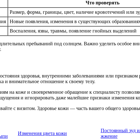
Что проверять
Размер, форма, границы, цвет, наличие кровотечений или зу
ния
Новые появления, изменения в существующих образованиях
Воспаления, язвы, травмы, появление гнойных выделений
е длительных пребываний под солнцем. Важно уделить особое вн
.
тояния здоровья, внутренними заболеваниями или признаком ра
а и внимательное отношение к своему телу.
иям на коже и своевременное обращение к специалисту позволя
ощущения и игнорировать даже малейшие признаки изменения ко
айте с визитом. Здоровье кожи — часть вашего общего здоровья,
Постоянный зуд 
Изменения цвета кожи
сыпи
жжение