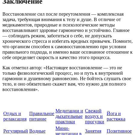
Заключение
Восстановление сил после переутомления — комплексная
задача, требующая внимания к телу и душе. В отличие от
медикаментов, природные и психологические методы
восстанавливают здоровье гармонично и устойчиво. Главное
— соблюдать режим, заботиться о себе, не допускать
хронического стресса и избегать вредных привычек. Помните,
что организм способен к самовосстановлению при условии
правильного подхода, и именно ваше осознанное отношение к
себе определяет скорость и качество этого процесса.
Как отметил автор: «Настоящее восстановление — это не
только физиологический процесс, но и путь к внутренней
гармонии и душевному равновесию. Не бойтесь слушать свое
тело, и оно обязательно скажет вам, что нужно для полного
восстановления».
Медитации и
Свежий
Отдых и
Правильное
Йога и
дыхательные
воздух и
релаксация
питание
растяжка
практики
прогулки
Мини-
Регулярный
Водные
Занятия
Позитивное
медитации в