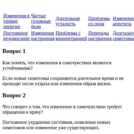
Изменения в
Частые
Длительная
Проблемы
Изменени
уровне
головные
усталость
со сном
аппетита
энергии
боли
Постоянное
Изменения
Проблемы с
Перепады
Долгосро
недомогание
настроения
концентрацией
настроения
симптомы
Вопрос 1
Как понять, что изменения в самочувствии являются
устойчивыми?
Если новые симптомы сохраняются длительное время и не
проходят после отдыха или изменения образа жизни.
Вопрос 2
Что говорит о том, что изменение в самочувствии требует
обращения к врачу?
Постоянное ухудшение состояния, появление новых
симптомов или изменение уже существующих.