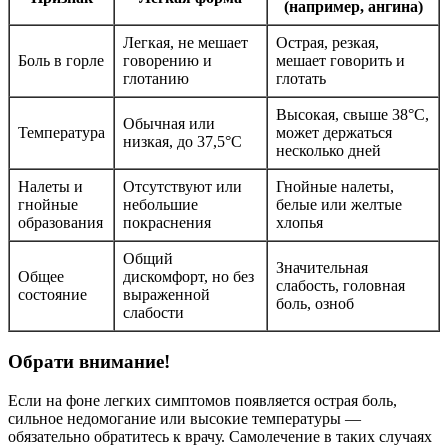
(например, ангина)
Легкая, не мешает
Острая, резкая,
Боль в горле
говорению и
мешает говорить и
глотанию
глотать
Высокая, свыше 38°C,
Обычная или
Температура
может держаться
низкая, до 37,5°C
несколько дней
Налеты и
Отсутствуют или
Гнойные налеты,
гнойные
небольшие
белые или желтые
образования
покраснения
хлопья
Общий
Значительная
Общее
дискомфорт, но без
слабость, головная
состояние
выраженной
боль, озноб
слабости
Обрати внимание!
Если на фоне легких симптомов появляется острая боль,
сильное недомогание или высокие температуры —
обязательно обратитесь к врачу. Самолечение в таких случаях