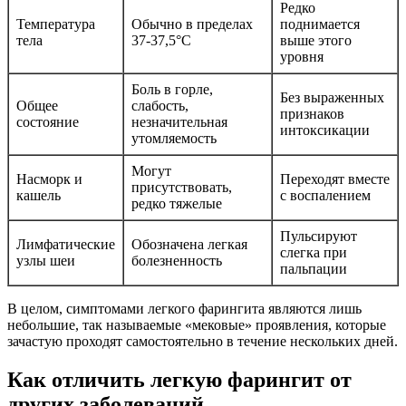
Редко
Температура
Обычно в пределах
поднимается
тела
37-37,5°C
выше этого
уровня
Боль в горле,
Без выраженных
Общее
слабость,
признаков
состояние
незначительная
интоксикации
утомляемость
Могут
Насморк и
Переходят вместе
присутствовать,
кашель
с воспалением
редко тяжелые
Пульсируют
Лимфатические
Обозначена легкая
слегка при
узлы шеи
болезненность
пальпации
В целом, симптомами легкого фарингита являются лишь
небольшие, так называемые «мековые» проявления, которые
зачастую проходят самостоятельно в течение нескольких дней.
Как отличить легкую фарингит от
других заболеваний