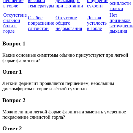
першение
высокой
дискомфорт
ощущение
осиплости
в горле
температуры
при глотании
сухости
голоса
Отсутствие
Нет
Слабое
Отсутсвие
Легкая
сильной
признаков
покраснение
общего
усталость
боли в
затрудненн
слизистой
недомогания
в горле
горле
дыхания
Вопрос 1
Какие основные симптомы обычно присутствуют при легкой
форме фарингита?
Ответ 1
Легкий фарингит проявляется першением, небольшим
дискомфортом в горле и лёгкой сухостью.
Вопрос 2
Можно ли при легкой форме фарингита заметить умеренное
покраснение слизистой горла?
Ответ 2