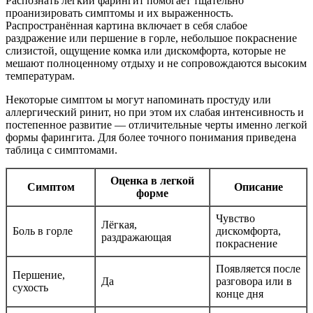
Распознать легкий фарингит помогает тщательно
проанизировать симптомы и их выраженность.
Распространённая картина включает в себя слабое
раздражение или першение в горле, небольшое покраснение
слизистой, ощущение комка или дискомфорта, которые не
мешают полноценному отдыху и не сопровождаются высоким
температурам.
Некоторые симптом ы могут напоминать простуду или
аллергический ринит, но при этом их слабая интенсивность и
постепенное развитие — отличительные черты именно легкой
формы фарингита. Для более точного понимания приведена
таблица с симптомами.
Оценка в легкой
Симптом
Описание
форме
Чувство
Лёгкая,
Боль в горле
дискомфорта,
раздражающая
покраснение
Появляется после
Першение,
Да
разговора или в
сухость
конце дня