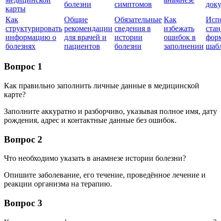
болезни
симптомов
док
карты
Как
Общие
Обязательные
Как
Исп
структурировать
рекомендации
сведения в
избежать
ста
информацию о
для врачей и
истории
ошибок в
фор
болезнях
пациентов
болезни
заполнении
шаб
Вопрос 1
Как правильно заполнить личные данные в медицинской
карте?
Заполните аккуратно и разборчиво, указывая полное имя, дату
рождения, адрес и контактные данные без ошибок.
Вопрос 2
Что необходимо указать в анамнезе истории болезни?
Опишите заболевание, его течение, проведённое лечение и
реакции организма на терапию.
Вопрос 3