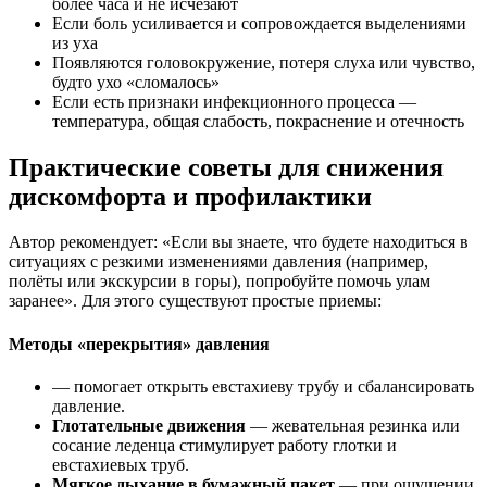
более часа и не исчезают
Если боль усиливается и сопровождается выделениями
из уха
Появляются головокружение, потеря слуха или чувство,
будто ухо «сломалось»
Если есть признаки инфекционного процесса —
температура, общая слабость, покраснение и отечность
Практические советы для снижения
дискомфорта и профилактики
Автор рекомендует: «Если вы знаете, что будете находиться в
ситуациях с резкими изменениями давления (например,
полёты или экскурсии в горы), попробуйте помочь улам
заранее». Для этого существуют простые приемы:
Методы «перекрытия» давления
— помогает открыть евстахиеву трубу и сбалансировать
давление.
Глотательные движения
— жевательная резинка или
сосание леденца стимулирует работу глотки и
евстахиевых труб.
Мягкое дыхание в бумажный пакет
— при ощущении