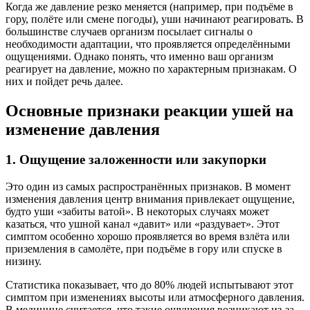
Когда же давление резко меняется (например, при подъёме в
гору, полёте или смене погоды), уши начинают реагировать. В
большинстве случаев организм посылает сигналы о
необходимости адаптации, что проявляется определёнными
ощущениями. Однако понять, что именно ваш организм
реагирует на давление, можно по характерным признакам. О
них и пойдет речь далее.
Основные признаки реакции ушей на
изменение давления
1. Ощущение заложенности или закупорки
Это один из самых распространённых признаков. В момент
изменения давления центр внимания привлекает ощущение,
будто уши «забиты ватой». В некоторых случаях может
казаться, что ушной канал «давит» или «раздувает». Этот
симптом особенно хорошо проявляется во время взлёта или
приземления в самолёте, при подъёме в гору или спуске в
низину.
Статистика показывает, что до 80% людей испытывают этот
симптом при изменениях высоты или атмосферного давления.
В медицине считается, что такие ощущения возникают из-за