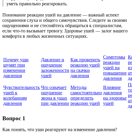
уметь правильно реагировать.
Понимание реакции ушей на давление — важный аспект
сохранения слуха и общего самочувствия. Следите за своими
ощущениями и не стесняйтесь обращаться к специалистам,
если что-то вызывает тревогу. Здоровье ушей — залог вашего
комфорта в любых жизненных ситуациях.
Симптомы
К
Почему уши
Давление и
Как проверить
реакции
р
шумят при
ощущение
реакцию ушей
ушей на
и
изменении
заложенности
на скачки
повышение
а
давления
ушей
давления
давления
д
П
Чувствительность
Что означает
Методы
Влияние
т
ушей к
ощущение
самостоятельно
давления
р
колебаниям
звона в ушах
определить
на здоровье
а
давления
при давлении
реакцию ушей
ушей
д
Вопрос 1
Как понять, что уши реагируют на изменение давления?