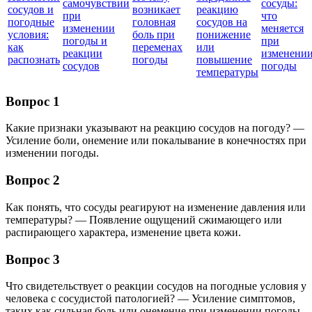
самочувствии
сосуды:
сосудов и
возникает
реакцию
при
что
погодные
головная
сосудов на
изменении
меняется
условия:
боль при
понижение
погоды и
при
как
переменах
или
реакции
изменени
распознать
погоды
повышение
сосудов
погоды
температуры
Вопрос 1
Какие признаки указывают на реакцию сосудов на погоду? —
Усиление боли, онемение или покалывание в конечностях при
изменении погоды.
Вопрос 2
Как понять, что сосуды реагируют на изменение давления или
температуры? — Появление ощущений сжимающего или
распирающего характера, изменение цвета кожи.
Вопрос 3
Что свидетельствует о реакции сосудов на погодные условия у
человека с сосудистой патологией? — Усиление симптомов,
таких как сильная боль или онемение при изменении погоды.