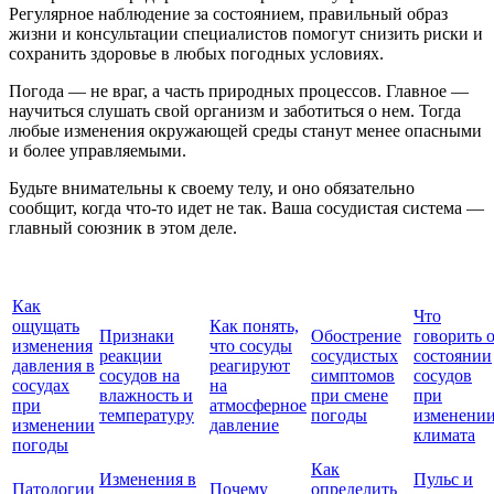
Регулярное наблюдение за состоянием, правильный образ
жизни и консультации специалистов помогут снизить риски и
сохранить здоровье в любых погодных условиях.
Погода — не враг, а часть природных процессов. Главное —
научиться слушать свой организм и заботиться о нем. Тогда
любые изменения окружающей среды станут менее опасными
и более управляемыми.
Будьте внимательны к своему телу, и оно обязательно
сообщит, когда что-то идет не так. Ваша сосудистая система —
главный союзник в этом деле.
Как
Что
ощущать
Как понять,
Признаки
Обострение
говорить 
изменения
что сосуды
реакции
сосудистых
состоянии
давления в
реагируют
сосудов на
симптомов
сосудов
сосудах
на
влажность и
при смене
при
при
атмосферное
температуру
погоды
изменени
изменении
давление
климата
погоды
Как
Изменения в
Пульс и
Патологии
Почему
определить