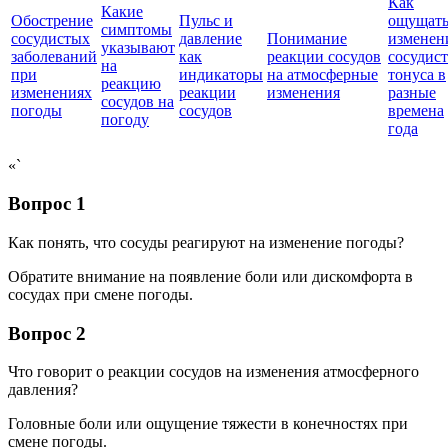
Как
Какие
Обострение
Пульс и
ощущат
симптомы
сосудистых
давление
Понимание
изменен
указывают
заболеваний
как
реакции сосудов
сосудис
на
при
индикаторы
на атмосферные
тонуса в
реакцию
изменениях
реакции
изменения
разные
сосудов на
погоды
сосудов
времена
погоду
года
«`
Вопрос 1
Как понять, что сосуды реагируют на изменение погоды?
Обратите внимание на появление боли или дискомфорта в
сосудах при смене погоды.
Вопрос 2
Что говорит о реакции сосудов на изменения атмосферного
давления?
Головные боли или ощущение тяжести в конечностях при
смене погоды.