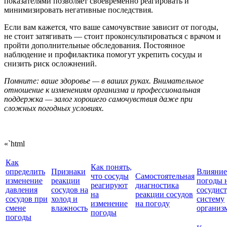
показателями позволяет своевременно реагировать и
минимизировать негативные последствия.
Если вам кажется, что ваше самочувствие зависит от погоды,
не стоит затягивать — стоит проконсультироваться с врачом и
пройти дополнительные обследования. Постоянное
наблюдение и профилактика помогут укрепить сосуды и
снизить риск осложнений.
Помните: ваше здоровье — в ваших руках. Внимательное
отношение к изменениям организма и профессиональная
поддержка — залог хорошего самочувствия даже при
сложных погодных условиях.
«`html
Как
Как понять,
определить
Признаки
Влияние
что сосуды
Самостоятельная
изменение
реакции
погоды 
реагируют
диагностика
давления
сосудов на
сосудис
на
реакции сосудов
сосудов при
холод и
систему
изменение
на погоду
смене
влажность
организ
погоды
погоды