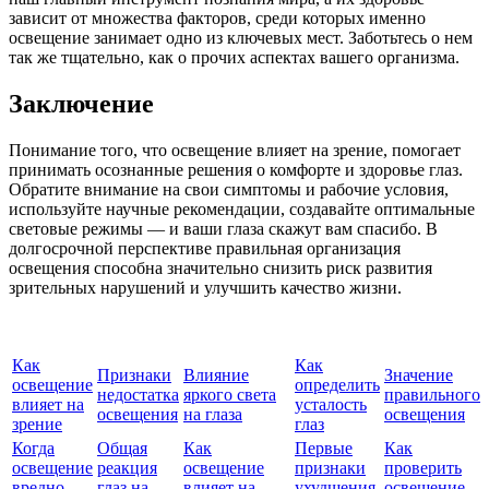
зависит от множества факторов, среди которых именно
освещение занимает одно из ключевых мест. Заботьтесь о нем
так же тщательно, как о прочих аспектах вашего организма.
Заключение
Понимание того, что освещение влияет на зрение, помогает
принимать осознанные решения о комфорте и здоровье глаз.
Обратите внимание на свои симптомы и рабочие условия,
используйте научные рекомендации, создавайте оптимальные
световые режимы — и ваши глаза скажут вам спасибо. В
долгосрочной перспективе правильная организация
освещения способна значительно снизить риск развития
зрительных нарушений и улучшить качество жизни.
Как
Как
Признаки
Влияние
Значение
освещение
определить
недостатка
яркого света
правильного
влияет на
усталость
освещения
на глаза
освещения
зрение
глаз
Когда
Общая
Как
Первые
Как
освещение
реакция
освещение
признаки
проверить
вредно
глаз на
влияет на
ухудшения
освещение