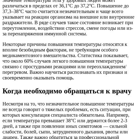
Значение температуры тела у здоровых людей может
различаться в пределах от 36,1°C до 37,2°C. Повышение до
37,3–38°C часто считается незначительным и чаще всего
указывает на реакции организма на внешние или внутренние
раздражители. В ряде случаев такое состояние возникает при
переутомлении, воздействии стрессов, смене погоды или из-
за перенапряжения иммунной системы.
Некоторые причины повышения температуры относятся к
вполне безобидным факторам, не требующим особого
медикаментозного вмешательства. Статистика показывает,
что около 60% случаев легкого повышения температуры
связано с простудными реакциями или переохлаждением/
перегревом. Важно научиться распознавать их признаки и
своевременно оказывать помощь.
Когда необходимо обращаться к врачу
Несмотря на то, что незначительное повышение температуры
не всегда говорит о тяжелых проблемах, есть ситуации, при
которых консультация специалиста обязательна. Например,
если температура превышает 38°C или держится более 2-3
дней, а также при появлении иных симптомов — сильной
слабости, болей, сыпи, затрудненного дыхания, рвоты или
диареи. Также важно обратиться за профессиональной