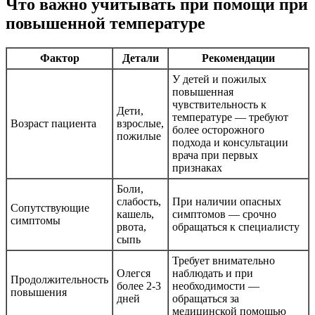
Что важно учитывать при помощи при
повышенной температуре
Фактор
Детали
Рекомендации
У детей и пожилых
повышенная
чувствительность к
Дети,
температуре — требуют
Возраст пациента
взрослые,
более осторожного
пожилые
подхода и консультации
врача при первых
признаках
Боли,
слабость,
При наличии опасных
Сопутствующие
кашель,
симптомов — срочно
симптомы
рвота,
обращаться к специалисту
сыпь
Требует внимательно
Олегся
наблюдать и при
Продолжительность
более 2-3
необходимости —
повышения
дней
обращаться за
медицинской помощью