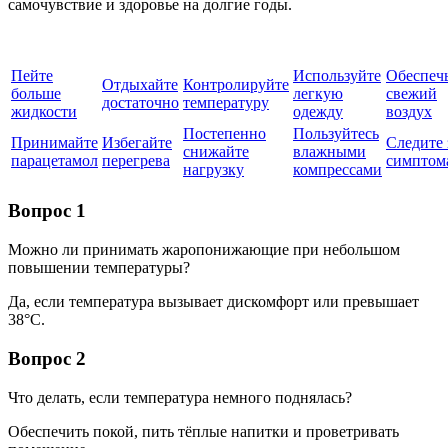
самочувствие и здоровье на долгие годы.
Пейте
Используйте
Обеспеч
Отдыхайте
Контролируйте
больше
легкую
свежий
достаточно
температуру
жидкости
одежду
воздух
Постепенно
Пользуйтесь
Принимайте
Избегайте
Следите 
снижайте
влажными
парацетамол
перегрева
симптом
нагрузку
компрессами
Вопрос 1
Можно ли принимать жаропонижающие при небольшом
повышении температуры?
Да, если температура вызывает дискомфорт или превышает
38°C.
Вопрос 2
Что делать, если температура немного поднялась?
Обеспечить покой, пить тёплые напитки и проветривать