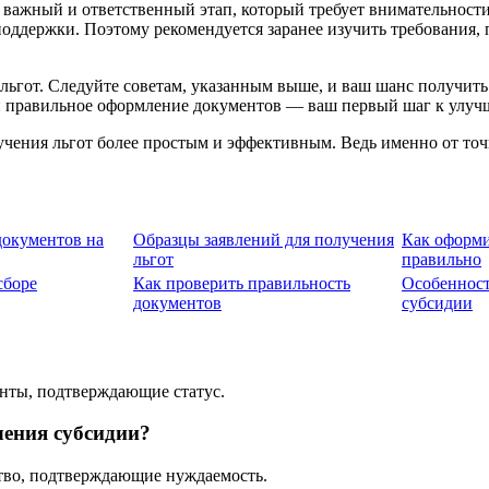
 важный и ответственный этап, который требует внимательност
поддержки. Поэтому рекомендуется заранее изучить требования,
ьгот. Следуйте советам, указанным выше, и ваш шанс получить 
и правильное оформление документов — ваш первый шаг к улуч
лучения льгот более простым и эффективным. Ведь именно от то
документов на
Образцы заявлений для получения
Как оформи
льгот
правильно
сборе
Как проверить правильность
Особенност
документов
субсидии
енты, подтверждающие статус.
чения субсидии?
ство, подтверждающие нуждаемость.