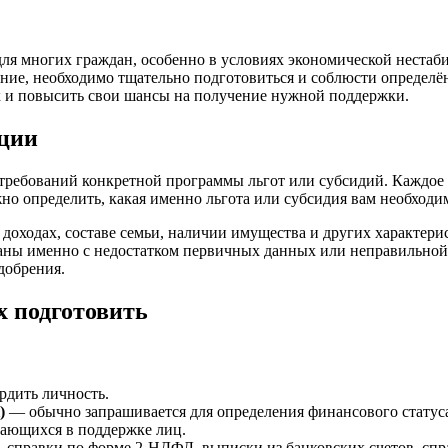
ля многих граждан, особенно в условиях экономической нестаб
ие, необходимо тщательно подготовиться и соблюсти определён
к и повысить свои шансы на получение нужной поддержки.
ации
требований конкретной программы льгот или субсидий. Каждое 
о определить, какая именно льгота или субсидия вам необходим
доходах, составе семьи, наличии имущества и других характери
язаны именно с недостатком первичных данных или неправильной
добрения.
х подготовить
рдить личность.
)
— обычно запрашивается для определения финансового статус
ающихся в поддержке лиц.
 справки по форме 2-НДФЛ, выписки из банковских счетов, спра