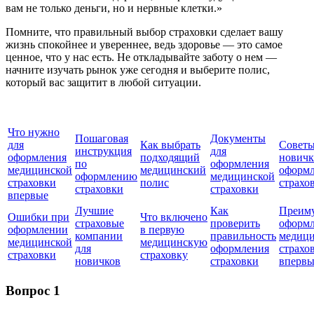
вам не только деньги, но и нервные клетки.»
Помните, что правильный выбор страховки сделает вашу
жизнь спокойнее и увереннее, ведь здоровье — это самое
ценное, что у нас есть. Не откладывайте заботу о нем —
начните изучать рынок уже сегодня и выберите полис,
который вас защитит в любой ситуации.
Что нужно
Пошаговая
Документы
для
Как выбрать
Совет
инструкция
для
оформления
подходящий
новичк
по
оформления
медицинской
медицинский
оформ
оформлению
медицинской
страховки
полис
страхо
страховки
страховки
впервые
Лучшие
Как
Преим
Ошибки при
Что включено
страховые
проверить
оформ
оформлении
в первую
компании
правильность
медиц
медицинской
медицинскую
для
оформления
страхо
страховки
страховку
новичков
страховки
впервы
Вопрос 1