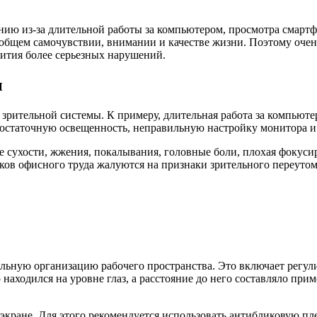
ию из-за длительной работы за компьютером, просмотра смартфо
 общем самочувствии, внимании и качестве жизни. Поэтому очень
вития более серьезных нарушений.
ы
зрительной системы. К примеру, длительная работа за компьюте
остаточную освещенность, неправильную настройку монитора и 
 сухости, жжения, покалывания, головные боли, плохая фокусир
ков офисного труда жалуются на признаки зрительного переуто
вильную организацию рабочего пространства. Это включает регу
аходился на уровне глаз, а расстояние до него составляло прим
экране. Для этого рекомендуется использовать антибликовую пл