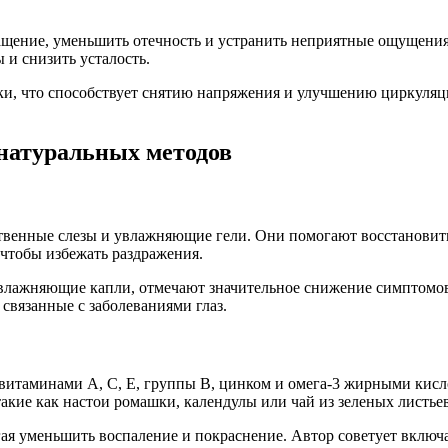
ащение, уменьшить отечность и устранить неприятные ощущения
и снизить усталость.
ски, что способствует снятию напряжения и улучшению циркуляц
натуральных методов
твенные слезы и увлажняющие гели. Они помогают восстановить
 чтобы избежать раздражения.
влажняющие капли, отмечают значительное снижение симптомов 
 связанные с заболеваниями глаз.
витаминами А, С, Е, группы B, цинком и омега-3 жирными кисл
акие как настои ромашки, календулы или чай из зеленых листьев
ая уменьшить воспаление и покраснение. Автор советует включа