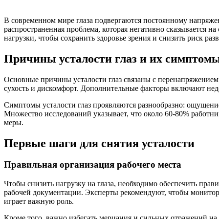
В современном мире глаза подвергаются постоянному напряжен
распространенная проблема, которая негативно сказывается на
нагрузки, чтобы сохранить здоровье зрения и снизить риск раз
Причины усталости глаз и их симптом
Основные причины усталости глаз связаны с перенапряжением 
сухость и дискомфорт. Дополнительные факторы включают нед
Симптомы усталости глаз проявляются разнообразно: ощущение
Множество исследований указывает, что около 60-80% работни
меры.
Первые шаги для снятия усталости
Правильная организация рабочего места
Чтобы снизить нагрузку на глаза, необходимо обеспечить пра
рабочей документации. Эксперты рекомендуют, чтобы монитор н
играет важную роль.
Кроме того, важно избегать мерцания и сильных отражений на 