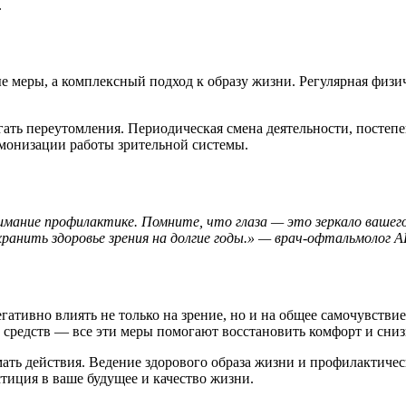
.
е меры, а комплексный подход к образу жизни. Регулярная физи
гать переутомления. Периодическая смена деятельности, постепе
рмонизации работы зрительной системы.
имание профилактике. Помните, что глаза — это зеркало вашег
охранить здоровье зрения на долгие годы.» — врач-офтальмоло
гативно влиять не только на зрение, но и на общее самочувстви
редств — все эти меры помогают восстановить комфорт и снизи
ть действия. Ведение здорового образа жизни и профилактическ
стиция в ваше будущее и качество жизни.