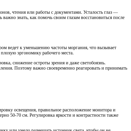
нов, чтения или работы с документами. Усталость глаз —
 важно знать, как помочь своим глазам восстановиться после
ром ведет к уменьшению частоты моргания, что вызывает
плохую эргономику рабочего места.
овка, снижение остроты зрения и даже светобоязнь.
мления. Поэтому важно своевременно реагировать и принимать
лировку освещения, правильное расположение монитора и
ерно 50-70 см. Регулировка яркости и контрастности также
енку или умело размещать источник света, чтобы он не