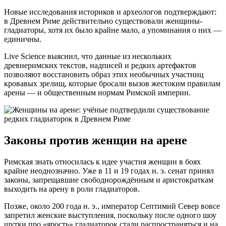
Новые исследования историков и археологов подтверждают:
в Древнем Риме действительно существовали женщины-
гладиаторы, хотя их было крайне мало, а упоминания о них —
единичны.
Live Science выяснил, что данные из нескольких
древнеримских текстов, надписей и редких артефактов
позволяют восстановить образ этих необычных участниц
кровавых зрелищ, которые бросали вызов жестоким правилам
арены — и общественным нормам Римской империи.
Законы против женщин на арене
Римская знать относилась к идее участия женщин в боях
крайне неоднозначно. Уже в 11 и 19 годах н. э. сенат принял
законы, запрещавшие свободнорождённым и аристократкам
выходить на арену в роли гладиаторов.
Позже, около 200 года н. э., император Септимий Север вовсе
запретил женские выступления, поскольку после одного шоу
шутки про «ярость» гладиаторок стали распространяться и на