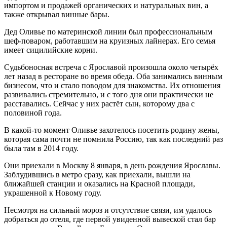
импортом и продажей органических и натуральных вин, а
также открывал винные бары.
Дед Оливье по материнской линии был профессиональным
шеф-поваром, работавшим на круизных лайнерах. Его семья
имеет сицилийские корни.
Судьбоносная встреча с Ярославой произошла около четырёх
лет назад в ресторане во время обеда. Оба занимались винным
бизнесом, что и стало поводом для знакомства. Их отношения
развивались стремительно, и с того дня они практически не
расставались. Сейчас у них растёт сын, которому два с
половиной года.
В какой-то момент Оливье захотелось посетить родину жены,
которая сама почти не помнила Россию, так как последний раз
была там в 2014 году.
Они приехали в Москву 8 января, в день рождения Ярославы.
Заблудившись в метро сразу, как приехали, вышли на
ближайшей станции и оказались на Красной площади,
украшенной к Новому году.
Несмотря на сильный мороз и отсутствие связи, им удалось
добраться до отеля, где первой увиденной вывеской стал бар