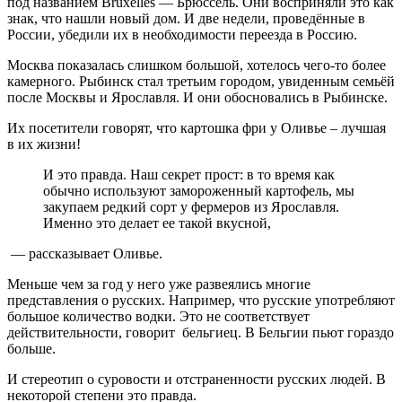
под названием Bruxelles — Брюссель. Они восприняли это как
знак, что нашли новый дом. И две недели, проведённые в
России, убедили их в необходимости переезда в Россию.
Москва показалась слишком большой, хотелось чего-то более
камерного. Рыбинск стал третьим городом, увиденным семьёй
после Москвы и Ярославля. И они обосновались в Рыбинске.
Их посетители говорят, что картошка фри у Оливье – лучшая
в их жизни!
И это правда. Наш секрет прост: в то время как
обычно используют замороженный картофель, мы
закупаем редкий сорт у фермеров из Ярославля.
Именно это делает ее такой вкусной,
— рассказывает Оливье.
Меньше чем за год у него уже развеялись многие
представления о русских. Например, что русские употребляют
большое количество водки. Это не соответствует
действительности, говорит бельгиец. В Бельгии пьют гораздо
больше.
И стереотип о суровости и отстраненности русских людей. В
некоторой степени это правда.