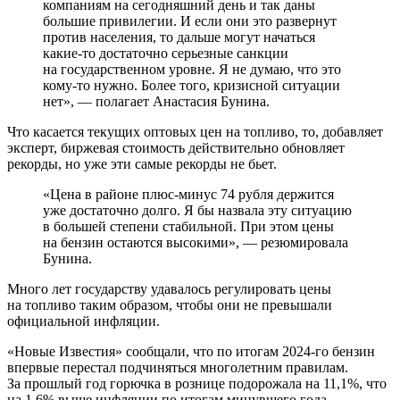
компаниям на сегодняшний день и так даны
большие привилегии. И если они это развернут
против населения, то дальше могут начаться
какие-то достаточно серьезные санкции
на государственном уровне. Я не думаю, что это
кому-то нужно. Более того, кризисной ситуации
нет», — полагает Анастасия Бунина.
Что касается текущих оптовых цен на топливо, то, добавляет
эксперт, биржевая стоимость действительно обновляет
рекорды, но уже эти самые рекорды не бьет.
«Цена в районе плюс-минус 74 рубля держится
уже достаточно долго. Я бы назвала эту ситуацию
в большей степени стабильной. При этом цены
на бензин остаются высокими», — резюмировала
Бунина.
Много лет государству удавалось регулировать цены
на топливо таким образом, чтобы они не превышали
официальной инфляции.
«Новые Известия» сообщали, что по итогам 2024-го бензин
впервые перестал подчиняться многолетним правилам.
За прошлый год горючка в рознице подорожала на 11,1%, что
на 1,6% выше инфляции по итогам минувшего года.