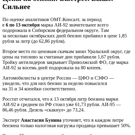
Сильнее
По оценке аналитиков ОМТ-Консалт, за период
с 6 по 13 октября
марка АИ-92 значительнее всего
подорожала в Сибирском федеральном округе. Там
за несколько октябрьских дней бензин прибавил в цене 1,85
рубля за литр (до 62,86 рубля).
Второе место по ценовым скачкам занял Уральский округ, где
цены на топливо за считаные дни прибавили 1,67 рубля.
Тройку антилидеров закрывает Приволжский ФО, где марка
АИ-92 за восемь дней подорожала на 80 копеек.
Автомобилисты в центре России — ЦФО и СЗФО —
увидели, что для них бензин за неделю повысился
на 31 и 34 копейки соответственно.
Росстат отчитался, что к 13 октября литр бензина марки
АИ-92 в среднем по РФ стоил уже 61,73 рубля. АИ-95 —
86,46 рубля. Дизель «скакнул» до 73,24.
Эксперт
Анастасия Бунина
уточняет, что в каждом литре
бензина только налоговая нагрузка продавца превышает 50%.