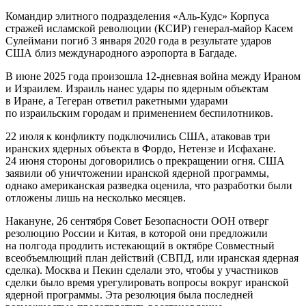
Командир элитного подразделения «Аль-Кудс» Корпуса
стражей исламской революции (КСИР) генерал-майор Касем
Сулеймани погиб 3 января 2020 года в результате ударов
США близ международного аэропорта в Багдаде.
В июне 2025 года произошла 12-дневная война между Ираном
и Израилем. Израиль нанес удары по ядерным объектам
в Иране, а Тегеран ответил ракетными ударами
по израильским городам и применением беспилотников.
22 июля к конфликту подключились США, атаковав три
иранских ядерных объекта в Фордо, Нетензе и Исфахане.
24 июня стороны договорились о прекращении огня. США
заявили об уничтожении иранской ядерной программы,
однако американская разведка оценила, что разработки были
отложены лишь на несколько месяцев.
Накануне, 26 сентября Совет Безопасности ООН отверг
резолюцию России и Китая, в которой они предложили
на полгода продлить истекающий в октябре Совместный
всеобъемлющий план действий (СВПД, или иранская ядерная
сделка). Москва и Пекин сделали это, чтобы у участников
сделки было время урегулировать вопросы вокруг иранской
ядерной программы. Эта резолюция была последней