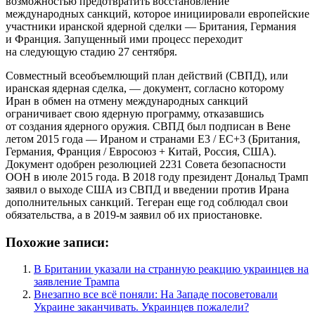
возможностью предотвратить восстановление
международных санкций, которое инициировали европейские
участники иранской ядерной сделки — Британия, Германия
и Франция. Запущенный ими процесс переходит
на следующую стадию 27 сентября.
Совместный всеобъемлющий план действий (СВПД), или
иранская ядерная сделка, — документ, согласно которому
Иран в обмен на отмену международных санкций
ограничивает свою ядерную программу, отказавшись
от создания ядерного оружия. СВПД был подписан в Вене
летом 2015 года — Ираном и странами Е3 / ЕС+3 (Британия,
Германия, Франция / Евросоюз + Китай, Россия, США).
Документ одобрен резолюцией 2231 Совета безопасности
ООН в июле 2015 года. В 2018 году президент Дональд Трамп
заявил о выходе США из СВПД и введении против Ирана
дополнительных санкций. Тегеран еще год соблюдал свои
обязательства, а в 2019-м заявил об их приостановке.
Похожие записи:
В Британии указали на странную реакцию украинцев на
заявление Трампа
Внезапно все всё поняли: На Западе посоветовали
Украине заканчивать. Украинцев пожалели?