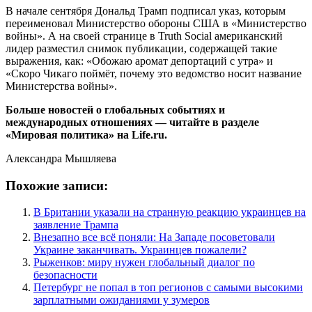
В начале сентября Дональд Трамп подписал указ, которым
переименовал Министерство обороны США в «Министерство
войны». А на своей странице в Truth Social американский
лидер разместил снимок публикации, содержащей такие
выражения, как: «Обожаю аромат депортаций с утра» и
«Скоро Чикаго поймёт, почему это ведомство носит название
Министерства войны».
Больше новостей о глобальных событиях и
международных отношениях — читайте в разделе
«Мировая политика» на Life.ru.
Александра Мышляева
Похожие записи:
В Британии указали на странную реакцию украинцев на
заявление Трампа
Внезапно все всё поняли: На Западе посоветовали
Украине заканчивать. Украинцев пожалели?
Рыженков: миру нужен глобальный диалог по
безопасности
Петербург не попал в топ регионов с самыми высокими
зарплатными ожиданиями у зумеров