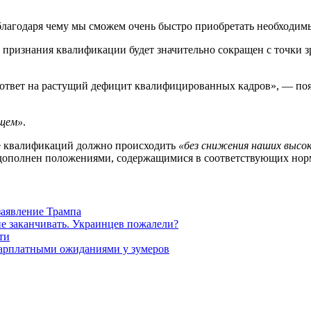
лагодаря чему мы сможем очень быстро приобретать необходим
признания квалификации будет значительно сокращен с точки з
 ответ на растущий дефицит квалифицированных кадров», — по
ущем»
.
ие квалификаций должно происходить
«без снижения наших высо
т дополнен положениями, содержащимися в соответствующих нор
заявление Трампа
не заканчивать. Украинцев пожалели?
ти
зарплатными ожиданиями у зумеров