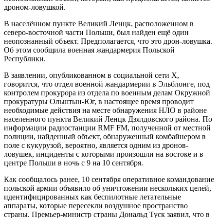
дроном-ловушкой.
В населённом пункте Великий Ленцк, расположенном в
северо-восточной части Польши, был найден ещё один
неопознанный объект. Предполагается, что это дрон-ловушка.
Об этом сообщила военная жандармерия Польской
Республики.
В заявлении, опубликованном в социальной сети X,
говорится, что отдел военной жандармерии в Эльблонге, под
контролем прокурора из отдела по военным делам Окружной
прокуратуры Ольштын-Юг, в настоящее время проводит
необходимые действия на месте обнаружения НЛО в районе
населенного пункта Великий Ленцк Дзялдовского района. По
информации радиостанции RMF FM, полученной от местной
полиции, найденный объект, обнаруженный комбайнером в
поле с кукурузой, вероятно, является одним из дронов-
ловушек, инциденты с которыми произошли на востоке и в
центре Польши в ночь с 9 на 10 сентября.
Как сообщалось ранее, 10 сентября оперативное командование
польской армии объявило об уничтожении нескольких целей,
идентифицированных как беспилотные летательные
аппараты, которые пересекли воздушное пространство
страны. Премьер-министр страны Дональд Туск заявил, что в