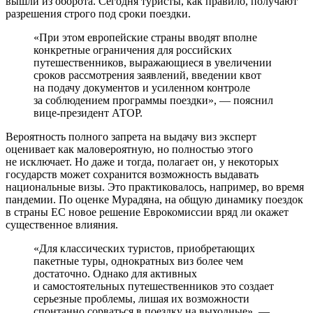
вышли из оборота. Сегодня туристы, как правило, получают
разрешения строго под сроки поездки.
«При этом европейские страны вводят вполне
конкретные ограничения для российских
путешественников, выражающиеся в увеличении
сроков рассмотрения заявлений, введении квот
на подачу документов и усиленном контроле
за соблюдением программы поездки», — пояснил
вице-президент АТОР.
Вероятность полного запрета на выдачу виз эксперт
оценивает как маловероятную, но полностью этого
не исключает. Но даже и тогда, полагает он, у некоторых
государств может сохранится возможность выдавать
национальные визы. Это практиковалось, например, во время
пандемии. По оценке Мурадяна, на общую динамику поездок
в страны ЕС новое решение Еврокомиссии вряд ли окажет
существенное влияния.
«Для классических туристов, приобретающих
пакетные туры, однократных виз более чем
достаточно. Однако для активных
и самостоятельных путешественников это создает
серьезные проблемы, лишая их возможности
спонтанно сорваться в поездку на выходные», —