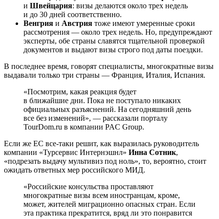
и
Швейцария
: визы делаются около трех недель
и до 30 дней соответственно.
Венгрия
и
Австрия
тоже имеют умеренные сроки
рассмотрения — около трех недель. Но, предупреждают
эксперты, обе страны славятся тщательной проверкой
документов и выдают визы строго под даты поездки.
В последнее время, говорят специалисты, многократные визы
выдавали только три страны — Франция, Италия, Испания.
«Посмотрим, какая реакция будет
в ближайшие дни. Пока не поступало никаких
официальных разъяснений. На сегодняшний день
все без изменений», — рассказали порталу
TourDom.ru в компании PAC Group.
Если же ЕС все-таки решит, как выразилась руководитель
компании «Турсервис Интернэшнл»
Инна Сотник
,
«подрезать выдачу мультивиз под ноль», то, вероятно, стоит
ожидать ответных мер российского МИД.
«Российские консульства проставляют
многократные визы всем иностранцам, кроме,
может, жителей миграционно опасных стран. Если
эта практика прекратится, вряд ли это понравится