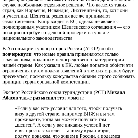
случае необходимо отдельное решение. Что касается таких
стран, как Норвегия, Исландия, Лихтенштейн, то, хотя они
и участники Шенгена, решения все же принимают
самостоятельно. Кипр входит в ЕС, однако не является
полноправным участником Шенгенского соглашения — его
позиция потребует отдельной проверки на уровне
национального законодательства.
В Ассоциации туроператоров России (АТОР) особо
подчеркнули
, что новые правила применяются только
к заявлениям, поданным непосредственно на территории
нашей страны. Как указали в ЕК, любые попытки обойти эти
ограничения путем подачи заявлений в третьих странах будут
пресекаться, поскольку консульства обязаны строго соблюдать
принцип территориальной компетенции.
Эксперт Российского союза туриндустрии (РСТ)
Михаил
Абасов
также
разъяснил
этот момент:
«Если у вас есть условия для того, чтобы получать
визу в другой стране, например ВНЖ и вы там
проживаете, тогда вы можете получать там
„шенген“. А если у вас никаких условий нет
и вы просто захотели — а поеду куда-нибудь,
получу, покажем, что живем в России, а подаемся