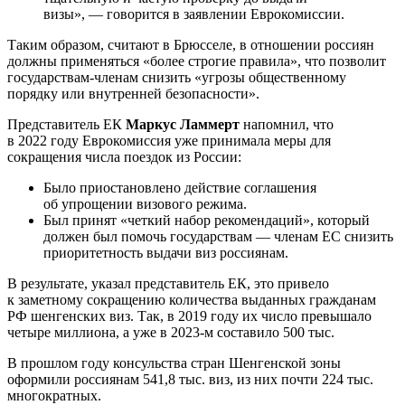
визы», — говорится в заявлении Еврокомиссии.
Таким образом, считают в Брюсселе, в отношении россиян
должны применяться «более строгие правила», что позволит
государствам-членам снизить «угрозы общественному
порядку или внутренней безопасности».
Представитель ЕК
Маркус Ламмерт
напомнил, что
в 2022 году Еврокомиссия уже принимала меры для
сокращения числа поездок из России:
Было приостановлено действие соглашения
об упрощении визового режима.
Был принят «четкий набор рекомендаций», который
должен был помочь государствам — членам ЕС снизить
приоритетность выдачи виз россиянам.
В результате, указал представитель ЕК, это привело
к заметному сокращению количества выданных гражданам
РФ шенгенских виз. Так, в 2019 году их число превышало
четыре миллиона, а уже в 2023-м составило 500 тыс.
В прошлом году консульства стран Шенгенской зоны
оформили россиянам 541,8 тыс. виз, из них почти 224 тыс.
многократных.