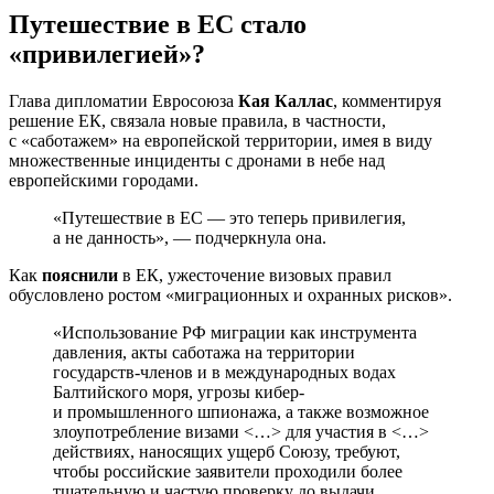
Путешествие в ЕС стало
«привилегией»?
Глава дипломатии Евросоюза
Кая Каллас
, комментируя
решение ЕК, связала новые правила, в частности,
с «саботажем» на европейской территории, имея в виду
множественные инциденты с дронами в небе над
европейскими городами.
«Путешествие в ЕС — это теперь привилегия,
а не данность», — подчеркнула она.
Как
пояснили
в ЕК, ужесточение визовых правил
обусловлено ростом «миграционных и охранных рисков».
«Использование РФ миграции как инструмента
давления, акты саботажа на территории
государств-членов и в международных водах
Балтийского моря, угрозы кибер-
и промышленного шпионажа, а также возможное
злоупотребление визами <…> для участия в <…>
действиях, наносящих ущерб Союзу, требуют,
чтобы российские заявители проходили более
тщательную и частую проверку до выдачи