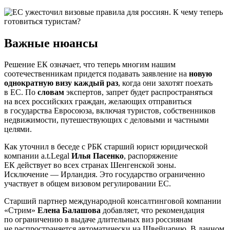
Важные нюансы
Решение ЕК означает, что теперь многим нашим
соотечественникам придется подавать заявление на
новую
однократную визу каждый раз
, когда они захотят поехать
в ЕС. По
словам
экспертов, запрет будет распространяться
на всех российских граждан, желающих отправиться
в государства Евросоюза, включая туристов, собственников
недвижимости, путешествующих с деловыми и частными
целями.
Как уточнил в беседе с РБК старший юрист юридической
компании a.t.Legal
Илья Пасенко
, распоряжение
ЕК действует во всех странах Шенгенской зоны.
Исключение — Ирландия. Это государство ограниченно
участвует в общем визовом регулировании ЕС.
Старший партнер международной консалтинговой компании
«Стрим»
Елена Балашова
добавляет, что рекомендация
по ограничению в выдаче длительных виз россиянам
не распространяется автоматически на Швейцарию. В данном