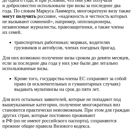
до одного года, и при условии, что они уже получали
и добросовестно использовали три визы за последние два
года. По словам Маркуса Ламмерта, многократную визу также
могут получить
россияне, «надежность и честность которых
не вызывают сомнений», например, оппозиционеры,
независимые журналисты, правозащитники, а также члены
их семей.
транспортных работниках: моряках, водителях
грузовиков и автобусов, членах поездных бригад.
Для них возможно получение визы сроком до девяти месяцев,
если за последние два года у них уже были две легально
использованные визы.
Кроме того, государства-члены ЕС сохраняют за собой
право (в исключительных и гуманитарных случаях)
выдавать мультивизы на срок до пяти лет.
Для всех остальных заявителей, которые не попадают под
вышеуказанные категории, получение многократных виз
становится практически невозможным. При этом для граждан
других стран, которые постоянно проживают
в РФ (но не имеют российского паспорта), сохраняются
прежние общие правила Визового кодекса.