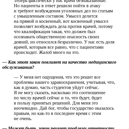
Теперь фактически у нас врачи безнаказанные.
Но пациенты в ответ решили пойти в атаку
и требуют возбуждения уголовных дел по статьям
с умышленным составом. Умысел делится
на прямой и косвенный, вот косвенный умысел
позволяет возбуждать дела против врачей, потому
что квалификация такая, что должен был
осознавать общественную опасность своих
деяний, но относился безразлично. У нас есть доля
врачей, которым все равно, что с пациентами
происходит. Жалоб много на это.
— Как этот закон повлияет на качество медицинского
обслуживания?
— У меня нет ощущения, что это решит все
проблемы нашего здравоохранения, учитывая, что,
как я думаю, часть студентов уйдут сейчас.
Я не могу сказать, насколько это соотношение
по числу врачей сейчас и то, что будет, будет
в пользу принятых решений. Для меня это
неочевидно. Дай бог, чтобы государство оказалось
правым, но как-то в последнее время с этим
не очень.
— Может быть, закон решает проблему отчетности