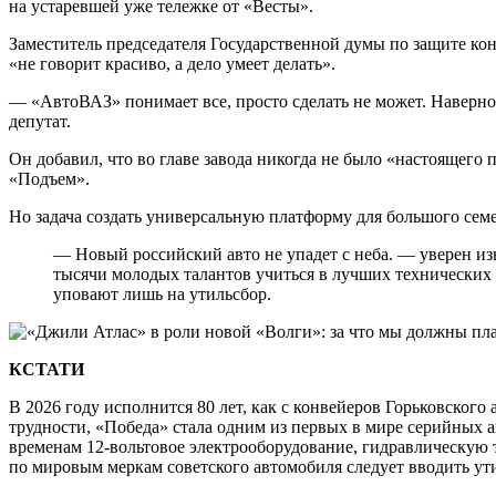
на устаревшей уже тележке от «Весты».
Заместитель председателя Государственной думы по защите к
«не говорит красиво, а дело умеет делать».
— «АвтоВАЗ» понимает все, просто сделать не может. Наверное,
депутат.
Он добавил, что во главе завода никогда не было «настоящего
«Подъем».
Но задача создать универсальную платформу для большого семе
— Новый российский авто не упадет с неба. — уверен и
тысячи молодых талантов учиться в лучших технических у
уповают лишь на утильсбор.
КСТАТИ
В 2026 году исполнится 80 лет, как с конвейеров Горьковского
трудности, «Победа» стала одним из первых в мире серийных 
временам 12-вольтовое электрооборудование, гидравлическую т
по мировым меркам советского автомобиля следует вводить у