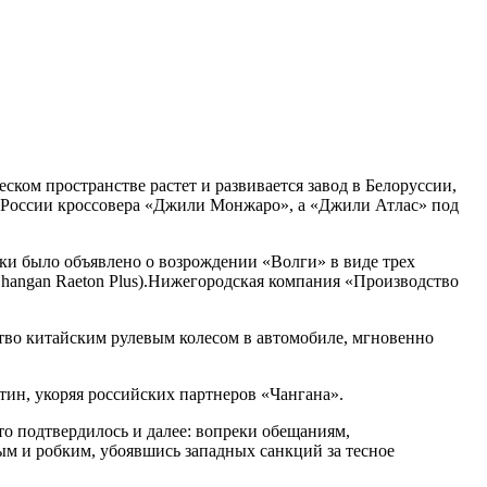
ком пространстве растет и развивается завод в Белоруссии,
в России кроссовера «Джили Монжаро», а «Джили Атлас» под
ки было объявлено о возрождении «Волги» в виде трех
(Changan Raeton Plus).Нижегородская компания «Производство
тво китайским рулевым колесом в автомобиле, мгновенно
тин, укоряя российских партнеров «Чангана».
то подтвердилось и далее: вопреки обещаниям,
ым и робким, убоявшись западных санкций за тесное