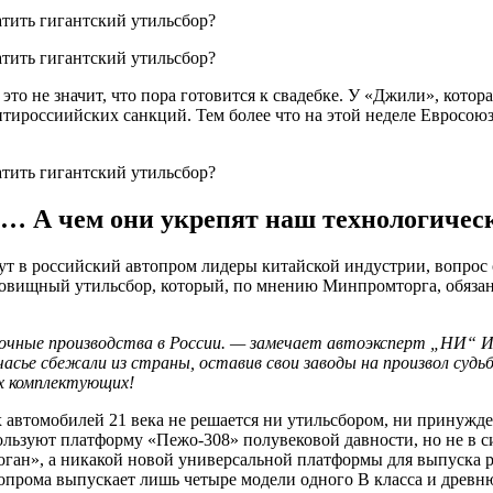
это не значит, что пора готовится к свадебке. У «Джили», котор
тироссиийских санкций. Тем более что на этой неделе Евросоюз
… А чем они укрепят наш технологичес
дут в российский автопром лидеры китайской индустрии, вопрос
удовищный утильсбор, который, по мнению Минпромторга, обяза
очные производства в России. — замечает автоэксперт „НИ“ И
асье сбежали из страны, оставив свои заводы на произвол судь
х комплектующих!
их автомобилей 21 века не решается ни утильсбором, ни принуж
льзуют платформу «Пежо-308» полувековой давности, но не в сил
ган», а никакой новой универсальной платформы для выпуска р
топрома выпускает лишь четыре модели одного В класса и древн