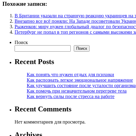
Похожие записи:
В Британии указали на странную реакцию украинцев на 
Внезапно все всё поняли: На Западе посоветовали Украи
Рыженков: миру нужен глобальный диалог по безопаснос
Петербург не попал в топ регионов с самыми высокими 
Поиск
Поиск
Recent Posts
Как понять что нужен отдых для психики
Как распознать легкое эмоциональное напряжение
Как улучшить состояние после усталости организма
Как помочь при незначительном перегреве тела
Как вернуть силы после стресса на работе
Recent Comments
Нет комментариев для просмотра.
Archives