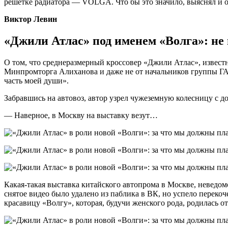
решетке радиатора — VOLGA. Что бы это значило, выяснял и 
Виктор
Левин
«Джили Атлас» под именем «Волга»: не 
О том, что среднеразмерный кроссовер «Джили Атлас», известн
Минпромторга Алиханова и даже не от начальников группы Г
часть моей души».
Забравшись на автовоз, автор узрел чужеземную колесницу с д
— Наверное, в Москву на выставку везут…
Какая-такая выставка китайского автопрома в Москве, неведо
снятое видео было удалено из паблика в ВК, но успело переко
красавицу «Волгу», которая, будучи женского рода, родилась 