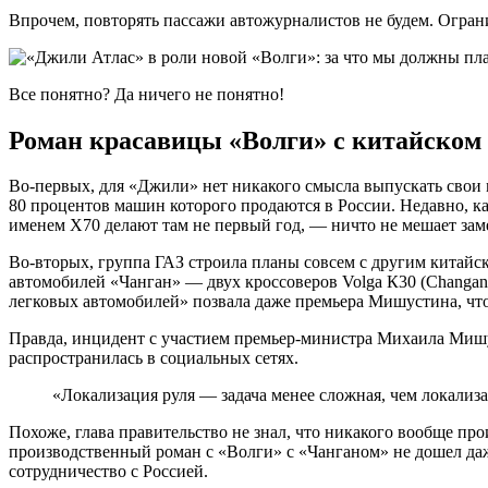
Впрочем, повторять пассажи автожурналистов не будем. Огра
Все понятно? Да ничего не понятно!
Роман красавицы «Волги» с китайском 
Во-первых, для «Джили» нет никакого смысла выпускать свои 
80 процентов машин которого продаются в России. Недавно, 
именем Х70 делают там не первый год, — ничто не мешает за
Во-вторых, группа ГАЗ строила планы совсем с другим китайс
автомобилей «Чанган» — двух кроссоверов Volga К30 (Changan 
легковых автомобилей» позвала даже премьера Мишустина, что
Правда, инцидент с участием премьер-министра Михаила Мишус
распространилась в социальных сетях.
«Локализация руля — задача менее сложная, чем локализ
Похоже, глава правительство не знал, что никакого вообще пр
производственный роман с «Волги» с «Чанганом» не дошел даж
сотрудничество с Россией.