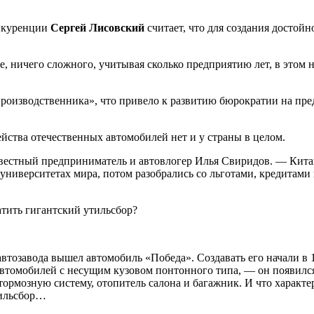
онкуренции
Сергей Лисовский
считает, что для создания досто
 ничего сложного, учитывая сколько предприятию лет, в этом нет
 производственника», что привело к развитию бюрократии на пр
йства отечественных автомобилей нет и у страны в целом.
звестный предприниматель и автовлогер Илья Свиридов. — Кита
ниверситетах мира, потом разобрались со льготами, кредитами 
 автозавода вышел автомобиль «Победа». Создавать его начали в
автомобилей с несущим кузовом понтонного типа, — он появилс
ормозную систему, отопитель салона и багажник. И что характер
тильсбор…