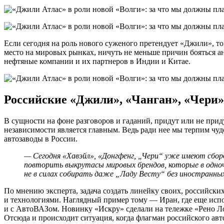
Если сегодня на роль нового суженого претендует «Джили», то 
место на мировых рынках, ничуть не меньше причин бояться ан
нефтяные компании и их партнеров в Индии и Китае.
Российские «Джили», «Чанган», «Чери»
В сущности на фоне разговоров и гаданий, придут или не при
независимости является главным. Ведь ради нее мы терпим ч
автозаводы в России.
— Сегодня «Хавэйл», «Донгфенг, „Чери“ уже имеют сбор
повторить выкрутасы мировых брендов, которые в одноч
не в силах собирать даже „Ладу Весту“ без иностранны
По мнению эксперта, задача создать линейку своих, российск
и технологиями. Наглядный пример тому — Иран, где еще испо
и с АвтоВАЗом. Новинку «Искру» сделали на тележке «Рено Ло
Отсюда и происходит ситуация, когда флагман российского ав