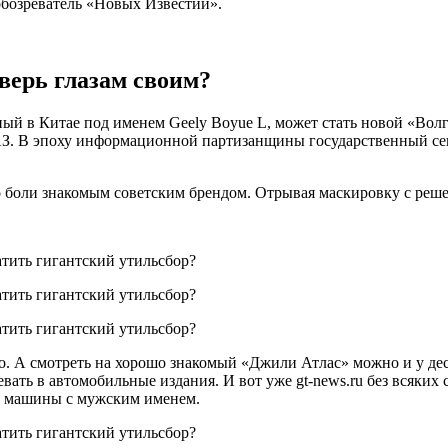
обозреватель «Новых Известий».
верь глазам своим?
ый в Китае под именем Geely Boyue L, может стать новой «Волг
АЗ. В эпоху информационной партизанщины государственный се
о боли знакомым советским брендом. Отрывая маскировку с реше
мо. А смотреть на хорошо знакомый «Джили Атлас» можно и у де
чевать в автомобильные издания. И вот уже gt-news.ru без всяк
от машины с мужским именем.