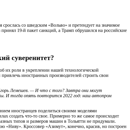
ая срослась со шведским «Вольво» и претендует на значимое
 принял 19-й пакет санкций, а Трамп обрушился на российские
кий суверенитет?
 об их роли в укреплении нашей технологической
н привлечь иностранных производителей строить свои
горь Лемешев. — И что с того? Завтра они могут
бы. И тогда опять повторится 2022 год: наш автопром
дением иностранцев поделиться своими моделями
ах создать что-то свое. Примерно то же самое происходит
азных типов и размеров машин в Тольятти не придумали.
юю «Ниву». Кроссовер «Азимут», конечно, красив, но построен