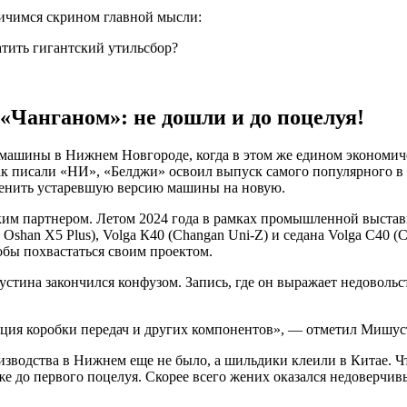
ничимся скрином главной мысли:
«Чанганом»: не дошли и до поцелуя!
машины в Нижнем Новгороде, когда в этом же едином экономичес
как писали «НИ», «Белджи» освоил выпуск самого популярного 
менить устаревшую версию машины на новую.
ким партнером. Летом 2024 года в рамках промышленной выстав
Oshan X5 Plus), Volga К40 (Changan Uni-Z) и седана Volga С40 
бы похвастаться своим проектом.
тина закончился конфузом. Запись, где он выражает недовольс
ация коробки передач и других компонентов», — отметил Мишус
оизводства в Нижнем еще не было, а шильдики клеили в Китае. Ч
е до первого поцелуя. Скорее всего жених оказался недоверчив