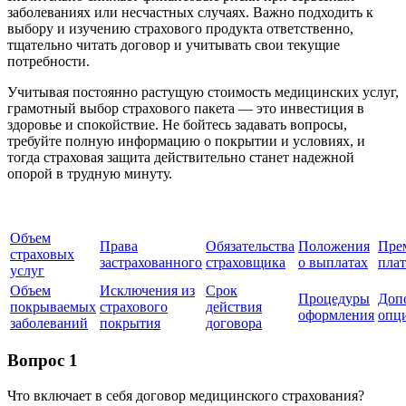
заболеваниях или несчастных случаях. Важно подходить к
выбору и изучению страхового продукта ответственно,
тщательно читать договор и учитывать свои текущие
потребности.
Учитывая постоянно растущую стоимость медицинских услуг,
грамотный выбор страхового пакета — это инвестиция в
здоровье и спокойствие. Не бойтесь задавать вопросы,
требуйте полную информацию о покрытии и условиях, и
тогда страховая защита действительно станет надежной
опорой в трудную минуту.
Объем
Права
Обязательства
Положения
Пре
страховых
застрахованного
страховщика
о выплатах
пла
услуг
Объем
Исключения из
Срок
Процедуры
Доп
покрываемых
страхового
действия
оформления
опц
заболеваний
покрытия
договора
Вопрос 1
Что включает в себя договор медицинского страхования?