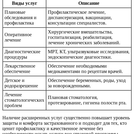
Виды услуг
Описание
Плановые
Профилактическое лечение,
обследования и
диспансеризация, вакцинации,
профилактика
консультации специалистов.
Хирургические вмешательства,
Оперативное
госпитализация, реабилитация,
лечение
лечение хронических заболеваний.
Диагностические
МРТ, КТ, ультразвуковые исследования,
процедуры
эндоскопические диагностики.
Лекарственное
Обеспечение необходимыми
обеспечение
медикаментами по рецептам врачей.
Детское и
Обеспечение беременных, роды, уход
родоразрешение
за новорожденными.
Лечение
Плановая стоматология,
стоматологических
протезирование, гигиена полости рта.
проблем
Наличие расширенных услуг существенно повышает уровень
защиты и комфорта застрахованного и подходит для тех, кто
ценит профилактику и качественное лечение без
необходимости искать услуги вне страховой программы.