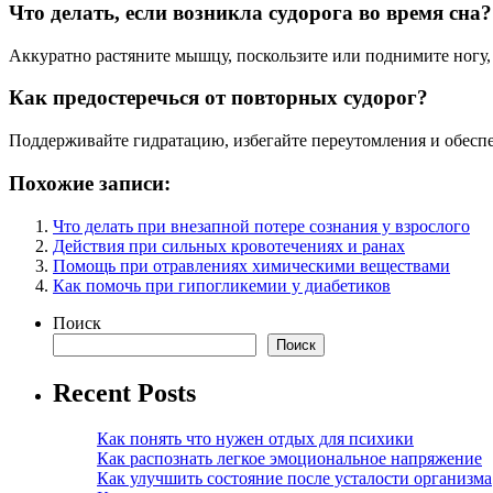
Что делать, если возникла судорога во время сна?
Аккуратно растяните мышцу, поскользите или поднимите ногу, 
Как предостеречься от повторных судорог?
Поддерживайте гидратацию, избегайте переутомления и обесп
Похожие записи:
Что делать при внезапной потере сознания у взрослого
Действия при сильных кровотечениях и ранах
Помощь при отравлениях химическими веществами
Как помочь при гипогликемии у диабетиков
Поиск
Поиск
Recent Posts
Как понять что нужен отдых для психики
Как распознать легкое эмоциональное напряжение
Как улучшить состояние после усталости организма