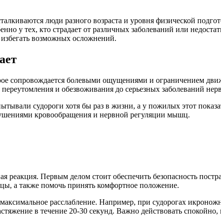
сталкиваются люди разного возраста и уровня физической подго
енно у тех, кто страдает от различных заболеваний или недоста
и избегать возможных осложнений.
ает
рое сопровождается болевыми ощущениями и ограничением движ
 переутомления и обезвоживания до серьезных заболеваний нер
пытывали судороги хотя бы раз в жизни, а у пожилых этот показа
арушениями кровообращения и нервной регуляции мышц.
ьная реакция. Первым делом стоит обеспечить безопасность пос
шцы, а также помочь принять комфортное положение.
е максимальное расслабление. Например, при судорогах икроно
тяжение в течение 20-30 секунд. Важно действовать спокойно, 