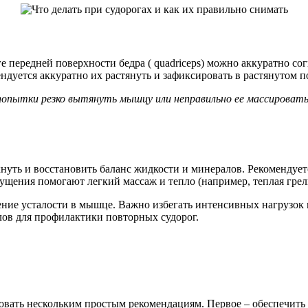
е передней поверхности бедра ( quadriceps) можно аккуратно сог
ендуется аккуратно их растянуть и зафиксировать в растянутом 
а попытки резко вытянуть мышцу или неправильно ее массирова
нуть и восстановить баланс жидкости и минералов. Рекомендует
ущения помогают легкий массаж и тепло (например, теплая грел
ение усталости в мышце. Важно избегать интенсивных нагрузок 
лов для профилактики повторных судорог.
довать нескольким простым рекомендациям. Первое – обеспечить 