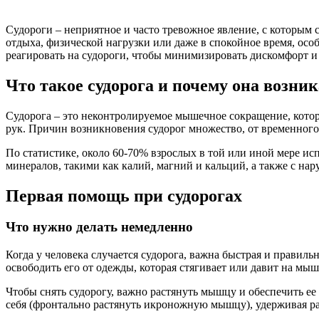
Судороги – неприятное и часто тревожное явление, с которым 
отдыха, физической нагрузки или даже в спокойное время, особ
реагировать на судороги, чтобы минимизировать дискомфорт 
Что такое судорога и почему она возник
Судорога – это неконтролируемое мышечное сокращение, кото
рук. Причин возникновения судорог множество, от временного
По статистике, около 60-70% взрослых в той или иной мере ис
минералов, такими как калий, магний и кальций, а также с н
Первая помощь при судорогах
Что нужно делать немедленно
Когда у человека случается судорога, важна быстрая и правил
освободить его от одежды, которая стягивает или давит на мы
Чтобы снять судорогу, важно растянуть мышцу и обеспечить е
себя (фронтально растянуть икроножную мышцу), удерживая рас