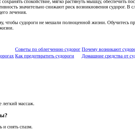
у: сохранять спокойствие, мягко растянуть мышцу, обеспечить п
ивность значительно снижают риск возникновения судорог. В сл
его лечения.
му, чтобы судороги не мешали полноценной жизни. Обучитесь пр
жизни.
Советы по облегчению судорог
Почему возникают судор
орогах
Как предотвратить судороги
Домашние средства от су
е легкий массаж.
ры?
 и снять спазм.