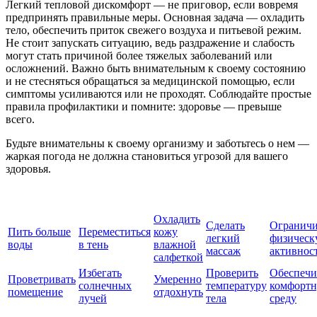
Легкий тепловой дискомфорт — не приговор, если вовремя
предпринять правильные меры. Основная задача — охладить
тело, обеспечить приток свежего воздуха и питьевой режим.
Не стоит запускать ситуацию, ведь раздражение и слабость
могут стать причиной более тяжелых заболеваний или
осложнений. Важно быть внимательным к своему состоянию
и не стесняться обращаться за медицинской помощью, если
симптомы усиливаются или не проходят. Соблюдайте простые
правила профилактики и помните: здоровье — превыше
всего.
Будьте внимательны к своему организму и заботьтесь о нем —
жаркая погода не должна становиться угрозой для вашего
здоровья.
Охладить
Сделать
Ограничи
Пить больше
Переместиться
кожу
легкий
физичес
воды
в тень
влажной
массаж
активнос
салфеткой
Избегать
Проверить
Обеспечи
Проветривать
Умеренно
солнечных
температуру
комфорт
помещение
отдохнуть
лучей
тела
среду