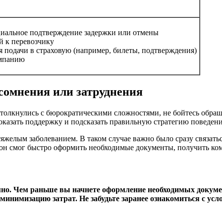
циальное подтверждение задержки или отмены
й к перевозчику
 подачи в страховую (например, билеты, подтверждения)
омпанию
сомнения или затруднения
 столкнулись с бюрократическими сложностями, не бойтесь обра
оказать поддержку и подсказать правильную стратегию поведени
яжелым заболеванием. В таком случае важно было сразу связатьс
он смог быстро оформить необходимые документы, получить ком
мно. Чем раньше вы начнете оформление необходимых докумен
нимизацию затрат. Не забудьте заранее ознакомиться с усло