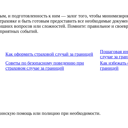
дым, и подготовленность к ним — залог того, чтобы минимизир
о страховке и быть готовым предоставить все необходимые докум
лишних вопросов или сложностей. Помните: правильное и своевр
еприятных событий.
Пошаговая ин
Как оформить страховой случай за границей
случае за гра
Советы по безопасному поведению при
Как избежать 
страховом случае за границей
границей
ицинскую помощь или полицию при необходимости.