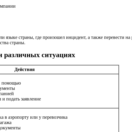
компании
 языке страны, где произошел инцидент, а также перевести на р
ства страны.
и различных ситуациях
Действия
й помощью
кументы
мпанией
 и подать заявление
ка в аэропорту или у перевозчика
багажа
документы