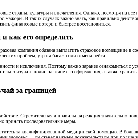
новые страны, культуры и впечатления. Однако, несмотря на все
форс-мажоры. В таких случаях важно знать, как правильно дейст
изить финансовые потери и быстрее восстановиться.
 и как его определить
раховая компания обязана выплатить страховое возмещение в соо
ческих проблем, утрата багажа или отмена рейса.
ности и исключения. Поэтому важно заранее ознакомиться с усл
тельно изучать полис на этапе его оформления, а также хранит
учай за границей
койствие. Стремительная и правильная реакция значительно по
но принять последовательные меры.
ратитесь за квалифицированной медицинской помощью. В больши
и здоровья — он станет важным доказательством при подаче за