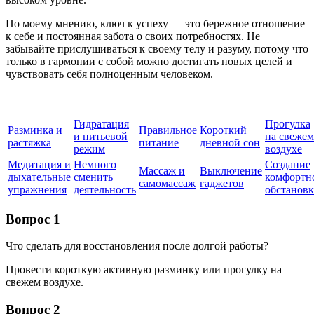
По моему мнению, ключ к успеху — это бережное отношение
к себе и постоянная забота о своих потребностях. Не
забывайте прислушиваться к своему телу и разуму, потому что
только в гармонии с собой можно достигать новых целей и
чувствовать себя полноценным человеком.
Гидратация
Прогулка
Разминка и
Правильное
Короткий
и питьевой
на свежем
растяжка
питание
дневной сон
режим
воздухе
Медитация и
Немного
Создание
Массаж и
Выключение
дыхательные
сменить
комфортн
самомассаж
гаджетов
упражнения
деятельность
обстанов
Вопрос 1
Что сделать для восстановления после долгой работы?
Провести короткую активную разминку или прогулку на
свежем воздухе.
Вопрос 2