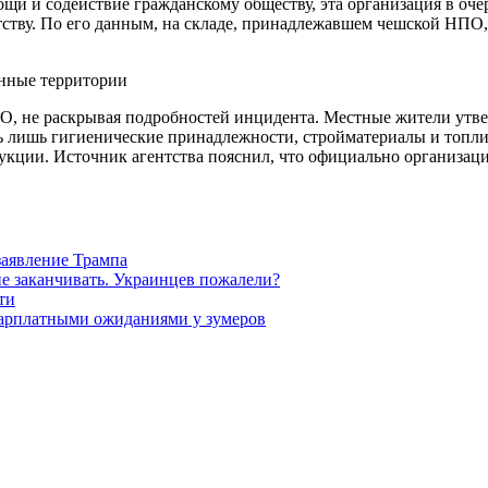
и и содействие гражданскому обществу, эта организация в очер
тству. По его данным, на складе, принадлежавшем чешской НПО
янные территории
, не раскрывая подробностей инцидента. Местные жители утве
сь лишь гигиенические принадлежности, стройматериалы и топл
кции. Источник агентства пояснил, что официально организаци
заявление Трампа
не заканчивать. Украинцев пожалели?
ти
зарплатными ожиданиями у зумеров