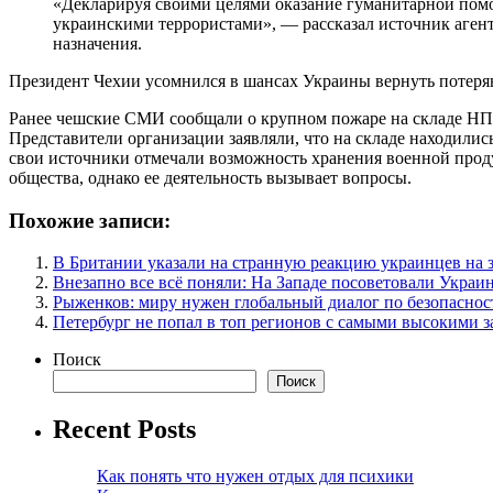
«Декларируя своими целями оказание гуманитарной помощ
украинскими террористами», — рассказал источник аген
назначения.
Президент Чехии усомнился в шансах Украины вернуть потер
Ранее чешские СМИ сообщали о крупном пожаре на складе НПО
Представители организации заявляли, что на складе находили
свои источники отмечали возможность хранения военной проду
общества, однако ее деятельность вызывает вопросы.
Похожие записи:
В Британии указали на странную реакцию украинцев на 
Внезапно все всё поняли: На Западе посоветовали Украи
Рыженков: миру нужен глобальный диалог по безопаснос
Петербург не попал в топ регионов с самыми высокими 
Поиск
Поиск
Recent Posts
Как понять что нужен отдых для психики