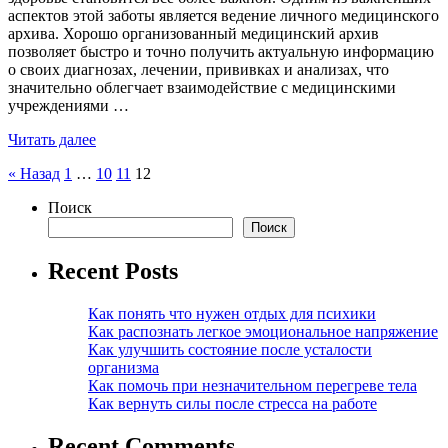
аспектов этой заботы является ведение личного медицинского
архива. Хорошо организованный медицинский архив
позволяет быстро и точно получить актуальную информацию
о своих диагнозах, лечении, прививках и анализах, что
значительно облегчает взаимодействие с медицинскими
учреждениями …
Читать далее
Пагинация
« Назад
1
…
10
11
12
записей
Поиск
Поиск
Recent Posts
Как понять что нужен отдых для психики
Как распознать легкое эмоциональное напряжение
Как улучшить состояние после усталости
организма
Как помочь при незначительном перегреве тела
Как вернуть силы после стресса на работе
Recent Comments