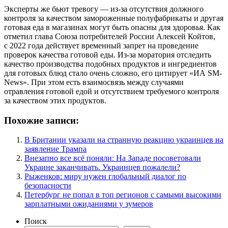
Эксперты же бьют тревогу — из-за отсутствия должного
контроля за качеством замороженные полуфабрикаты и другая
готовая еда в магазинах могут быть опасны для здоровья. Как
отметил глава Союза потребителей России Алексей Койтов,
с 2022 года действует временный запрет на проведение
проверок качества готовой еды. Из-за моратория отследить
качество производства подобных продуктов и ингредиентов
для готовых блюд стало очень сложно, его цитирует «ИА SM-
News». При этом есть взаимосвязь между случаями
отравления готовой едой и отсутствием требуемого контроля
за качеством этих продуктов.
Похожие записи:
В Британии указали на странную реакцию украинцев на
заявление Трампа
Внезапно все всё поняли: На Западе посоветовали
Украине заканчивать. Украинцев пожалели?
Рыженков: миру нужен глобальный диалог по
безопасности
Петербург не попал в топ регионов с самыми высокими
зарплатными ожиданиями у зумеров
Поиск