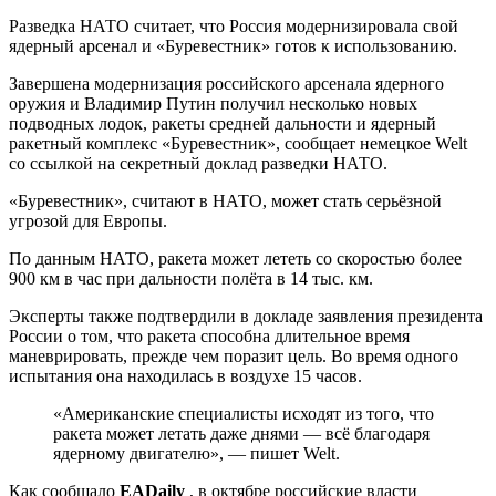
Разведка НАТО считает, что Россия модернизировала свой
ядерный арсенал и «Буревестник» готов к использованию.
Завершена модернизация российского арсенала ядерного
оружия и Владимир Путин получил несколько новых
подводных лодок, ракеты средней дальности и ядерный
ракетный комплекс «Буревестник», сообщает немецкое Welt
со ссылкой на секретный доклад разведки НАТО.
«Буревестник», считают в НАТО, может стать серьёзной
угрозой для Европы.
По данным НАТО, ракета может лететь со скоростью более
900 км в час при дальности полёта в 14 тыс. км.
Эксперты также подтвердили в докладе заявления президента
России о том, что ракета способна длительное время
маневрировать, прежде чем поразит цель. Во время одного
испытания она находилась в воздухе 15 часов.
«Американские специалисты исходят из того, что
ракета может летать даже днями — всё благодаря
ядерному двигателю», — пишет Welt.
Как сообщало
EADaily
, в октябре российские власти