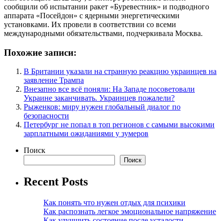
сообщили об испытании ракет «Буревестник» и подводного
аппарата «Посейдон» с ядерными энергетическими
установками. Их провели в соответствии со всеми
международными обязательствами, подчеркивала Москва.
Похожие записи:
В Британии указали на странную реакцию украинцев на
заявление Трампа
Внезапно все всё поняли: На Западе посоветовали
Украине заканчивать. Украинцев пожалели?
Рыженков: миру нужен глобальный диалог по
безопасности
Петербург не попал в топ регионов с самыми высокими
зарплатными ожиданиями у зумеров
Поиск
Поиск
Recent Posts
Как понять что нужен отдых для психики
Как распознать легкое эмоциональное напряжение
Как улучшить состояние после усталости