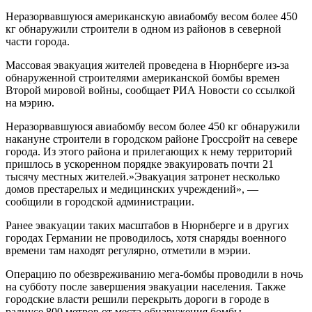
Неразорвавшуюся американскую авиабомбу весом более 450
кг обнаружили строители в одном из районов в северной
части города.
Массовая эвакуация жителей проведена в Нюрнберге из-за
обнаруженной строителями американской бомбы времен
Второй мировой войны, сообщает РИА Новости со ссылкой
на мэрию.
Неразорвавшуюся авиабомбу весом более 450 кг обнаружили
накануне строители в городском районе Гроссройт на севере
города. Из этого района и прилегающих к нему территорий
пришлось в ускоренном порядке эвакуировать почти 21
тысячу местных жителей.»Эвакуация затронет несколько
домов престарелых и медицинских учреждений», —
сообщили в городской администрации.
Ранее эвакуации таких масштабов в Нюрнберге и в других
городах Германии не проводилось, хотя снаряды военного
времени там находят регулярно, отметили в мэрии.
Операцию по обезвреживанию мега-бомбы проводили в ночь
на субботу после завершения эвакуации населения. Также
городские власти решили перекрыть дороги в городе в
радиусе 800 метров от места обнаружения бомбы.