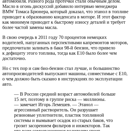
автомобиля. Разного рода протечки стали обычным делом.
Масло в огонь дискуссий добавило интервью менеджера
BMW Томаса Брюнера, который доказал, что этанол в топливе
приводит к образованию конденсата в моторе. И этот фактор
как минимум приводит к быстрому износу деталей и требует
более частой замены масла.
В свою очередь в 2011 году 70 процентов немецких
водителей, напуганных перспективами капремонтов моторов,
предпочитали заливать в баки 98-й бензин, что привело
к дефициту этого топлива, тогда как Е10 было более чем
достаточно.
Но с тех пор и сам био-бензин стал лучше, и большинство
автопроизводителей выпускают машины, совместимые с Е10,
о чем должно быть сказано в инструкциях по эксплуатации
авто.
— В России средний возраст автомобилей больше
15 лет, поэтому в группе риска — миллионы.
— замечает Игорь Лемешев. — Этанол —
агрессивный растворитель. Он разрушает
резиновые уплотнители, пластик топливной
системы и вымывает осадок из старых баков, что
грозит засорением фильтров и инжекторов. Так
что всем сомневающимся водителям стоит