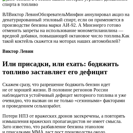
ВЛВиктор ЛевинОбозревательМинфин аннулировал акциз на
денатурированный этиловый спирт, если он применяется в
производстве бензина марки АИ-92. А Минэнерго готово
отменить запреты на использование монометиланилина —
вредной добавки, повышающей октановое число топлива.Как
такой коктейль скажется на моторах наших автомобилей?
Виктор Левин
Или присадки, или ехать: бодяжить
топливо заставляет его дефицит
Скажем сразу, что разрешение бодяжить бензин идет
не от хорошей жизни. В половине регионов России
наблюдается устойчивый дефицит моторного топлива и уже
очевидно, что вызван он не только «сезонными» факторами
и проведением сельхозработ.
Потери НПЗ от вражеских дронов засекречены, а повторять
измышления вражеских пропагандистов не имеет смысла.
Зато известно, что разбавление бензина этанолом
и присадками ММА даст рост производства около